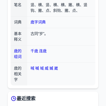
笔名
竖、横、竖、横、横、撇、横、竖
钩、撇、点、斜钩、撇、点、
词典
歳字词典
基本
古同“岁”。
释义
歳的
千歳
连歳
组词
歳的
喊
喴
堿
威
媙
崴
相关
字
最近搜索