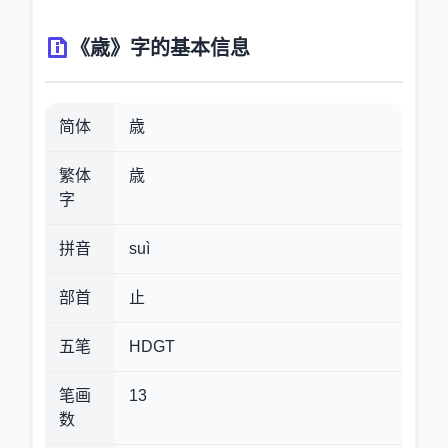
《歳》字的基本信息
简体
歳
繁体
歳
字
拼音
suì
部首
止
五笔
HDGT
笔画
13
数