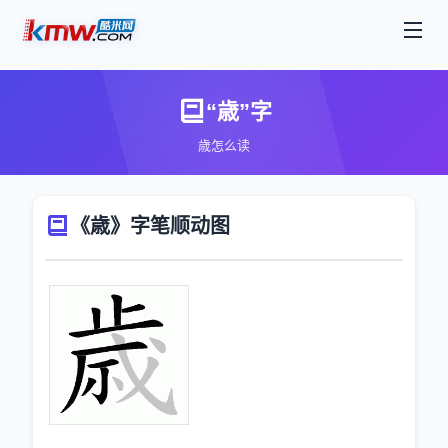
“歳”字
歳怎么读
《歳》字笔顺动图