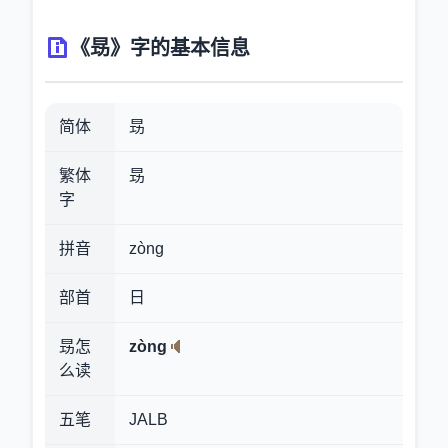
《昮》字的基本信息
简体
昮
繁体
昮
字
拼音
zòng
部首
日
昮怎
zòng
么读
五笔
JALB