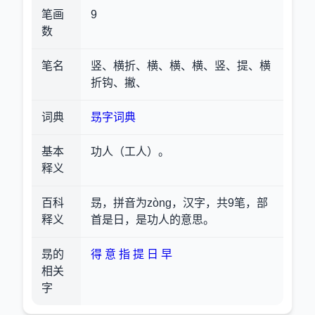
笔画
9
数
笔名
竖、横折、横、横、横、竖、提、横
折钩、撇、
词典
昮字词典
基本
功人（工人）。
释义
百科
昮，拼音为zòng，汉字，共9笔，部
释义
首是日，是功人的意思。
昮的
得
意
指
提
日
早
相关
字