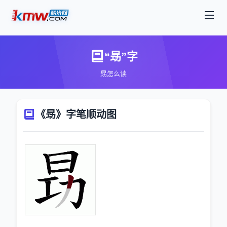
“昮”字
昮怎么读
《昮》字笔顺动图