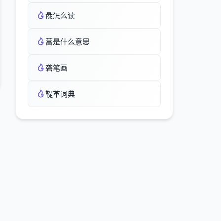
彘怎么读
蒿是什么意思
砻笔画
鞮革词典