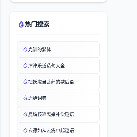
热门搜索
光训的繁体
津津乐道造句大全
把妖魔当菩萨的歇后语
迁绝词典
复婚核返离婚补偿谜语
玄德如从云雾中起谜语