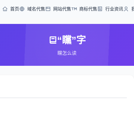
首页
域名代售
网站代售
商标代售
行业资讯
“矘”字
矘怎么读