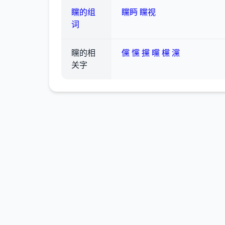
矘的组
矘眄
矘视
词
矘的相
儻
戃
攩
曭
欓
灙
关字