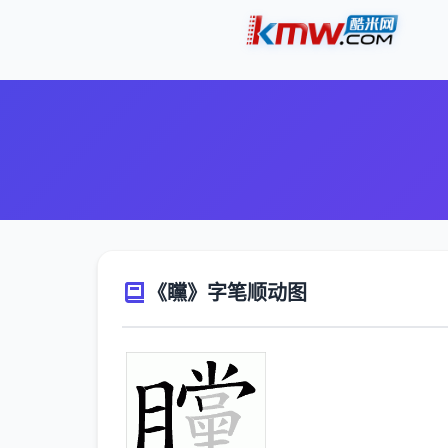
《矘》字笔顺动图