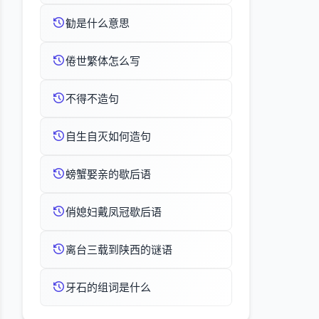
勧是什么意思
倦世繁体怎么写
不得不造句
自生自灭如何造句
螃蟹娶亲的歇后语
俏媳妇戴凤冠歇后语
离台三载到陕西的谜语
牙石的组词是什么