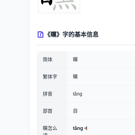
《矘》字的基本信息
简体
矘
繁体字
矘
拼音
tǎng
部首
目
矘怎么
tǎng