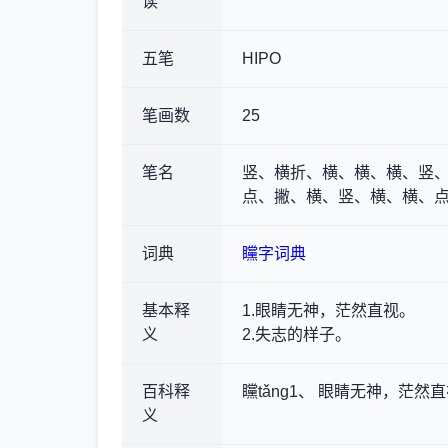
读
五笔
HIPO
笔画数
25
笔名
竖、横折、横、横、横、竖、
点、撇、横、竖、横、横、
词典
矘字词典
基本释
1.眼睛无神，茫然直视。
义
2.失志的样子。
百科释
矘tǎng1、 眼睛无神，茫然
义