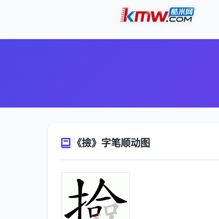
《撿》字笔顺动图