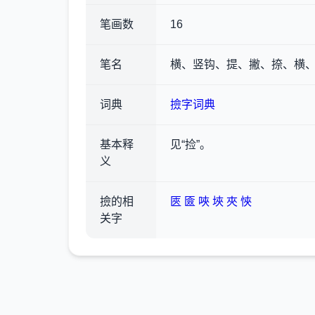
笔画数
16
笔名
横、竖钩、提、撇、捺、横
词典
撿字词典
基本释
见“捡”。
义
撿的相
匧
匳
唊
埉
夾
悏
关字