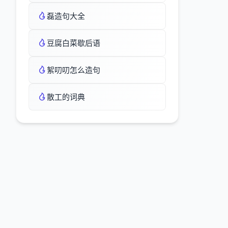
磊造句大全
豆腐白菜歇后语
絮叨叨怎么造句
散工的词典