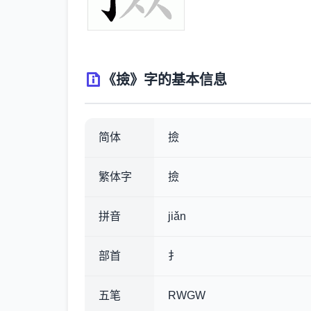
《撿》字的基本信息
简体
撿
繁体字
撿
拼音
jiǎn
部首
扌
五笔
RWGW