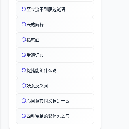
至今流不到腮边谜语
兲的解释
指笔画
受遗词典
捉捕能组什么词
妖女反义词
心回意转同义词是什么
四种资粮的繁体怎么写