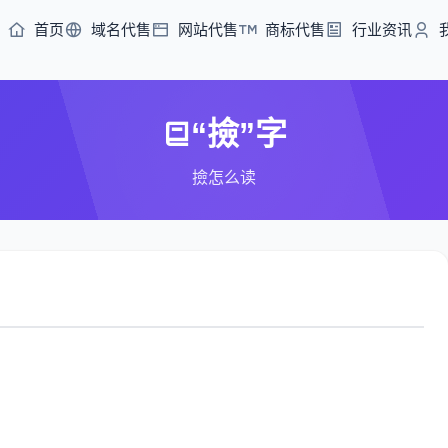
首页
域名代售
网站代售
商标代售
行业资讯
“撿”字
撿怎么读