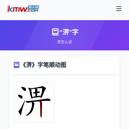
“淠”字
淠怎么读
《淠》字笔顺动图