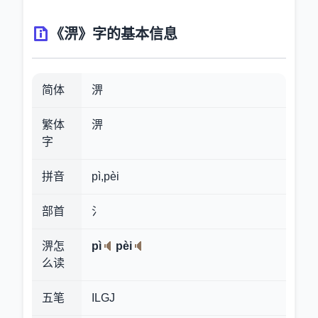
《淠》字的基本信息
简体
淠
繁体
淠
字
拼音
pì,pèi
部首
氵
淠怎
pì
pèi
么读
五笔
ILGJ