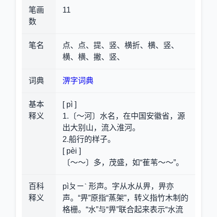
笔画
11
数
笔名
点、点、提、竖、横折、横、竖、
横、横、撇、竖、
词典
淠字词典
基本
[ pì ]
释义
1.〔～河〕水名，在中国安徽省，源
出大别山，流入淮河。
2.船行的样子。
[ pèi ]
〔～～〕多，茂盛，如“萑苇～～”。
百科
pìㄆㄧˋ 形声。字从水从畀，畀亦
释义
声。“畀”原指“蒸架”，转义指竹木制的
格栅。“水”与“畀”联合起来表示“水流