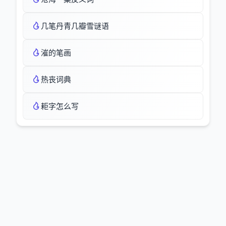
几笔丹青几瓣雪谜语
漼的笔画
热丧词典
耟字怎么写