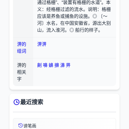
通过格栅”、“装置有格栅的水道”。本
义：经格栅过滤的流水。说明：格栅
应该是养鱼或捕鱼的设施。◎ 〔～
河〕水名，在中国安徽省，源出大别
山，流入淮河。◎ 船行的样子。
淠的
淠淠
组词
淠的
劓
嚊
嬶
擤
濞
畀
相关
字
最近搜索
谤笔画