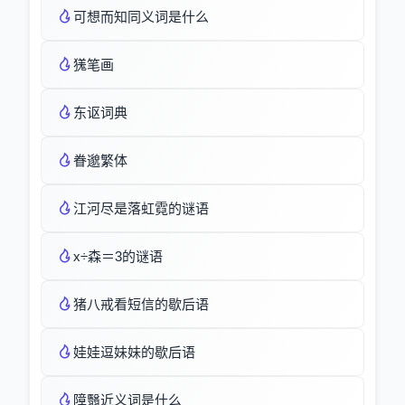
可想而知同义词是什么
獇笔画
东讴词典
眷邈繁体
江河尽是落虹霓的谜语
x÷森＝3的谜语
猪八戒看短信的歇后语
娃娃逗妹妹的歇后语
障翳近义词是什么