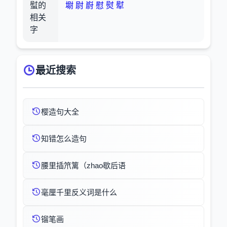
螱的
墛
尉
嶎
慰
熨
犚
相关
字
最近搜索
樱造句大全
知错怎么造句
腰里插笊篱（zhao歇后语
毫厘千里反义词是什么
镏笔画