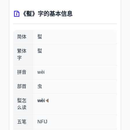
《螱》字的基本信息
简体
螱
繁体
螱
字
拼音
wèi
部首
虫
螱怎
wèi
么读
五笔
NFIJ