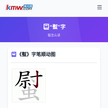
“螱”字
螱怎么读
《螱》字笔顺动图