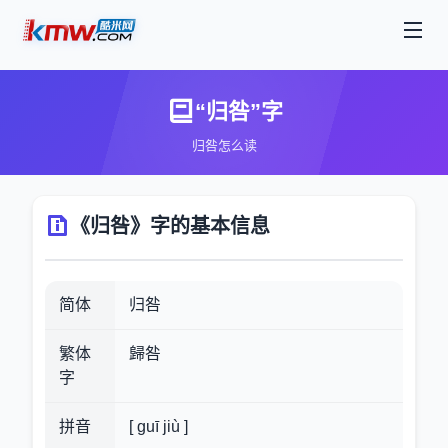
“归咎”字
归咎怎么读
《归咎》字的基本信息
简体
归咎
繁体
歸咎
字
拼音
[ guī jiù ]