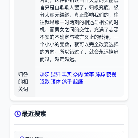
对的，这种把错误当作天意的美丽谎
言只是自欺欺人罢了，归根究底，缘
分太虚无缥缈，真正影响我们的，往
往就是那一时两刻的相遇与相爱的时
机，而男女之间的交往，充满了忐忑
不安的不确定与欲言又止的矜持，一
个小小的变数，就可以完全改变选择
的方向，所以错过了，就会永远擦肩
而过，越走越远。
归咎
亵渎
狴犴
现实
祭肉
董率
薄葬
藐视
的相
讴歌
语体
鸽子
龃龉
关词
最近搜索