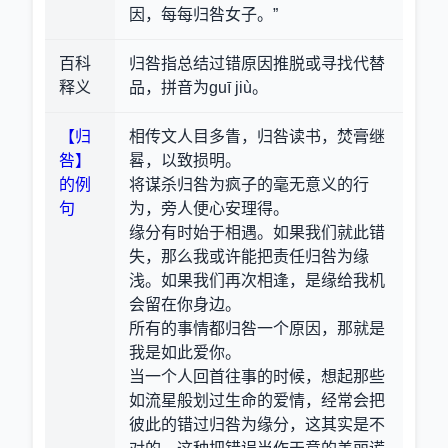
因，每每归咎女子。”
百科
归咎指总结过错原因推脱或寻找代替
释义
品，拼音为guī jiù。
【归
相传文人目多眚，归咎读书，焚膏继
咎】
晷，以致损明。
的例
将谋杀归咎为疯子的毫无意义的行
句
为，旁人便心安理得。
缘分有时始于相遇。如果我们就此错
失，那么我或许能把责任归咎为缘
浅。如果我们再次相逢，是缘给我机
会留在你身边。
所有的事情都归咎一个原因，那就是
我是如此爱你。
当一个人回首往事的时候，想起那些
如流星般划过生命的爱情，经常会把
彼此的错过归咎为缘分，这其实是不