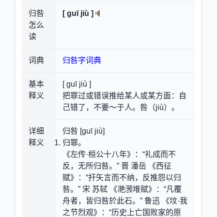
归咎
[ guī jiù ]
怎么
读
词典
归咎字词典
基本
[ guī jiù ]
释义
把罪过或错误推给某人或某方面：自
己错了，不要～于人。咎（jiù）。
详细
归咎 [guī jiù]
释义
归罪。
《左传·桓公十八年》：“礼成而不
反，无所归咎。” 晋 潘岳 《西征
赋》：“扞矢言而不纳，反推怨以归
咎。” 宋 苏轼 《滟滪堆赋》：“凡覆
舟者，皆归咎於此石。” 鲁迅 《坟·我
之节烈观》：“历史上亡国败家的原