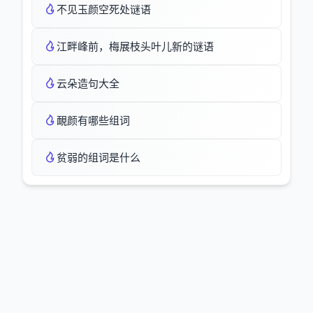
不见玉颜空死处谜语
江畔峰前，梅展枝头叶儿新的谜语
云朵造句大全
靦颜有哪些组词
贫弱的组词是什么