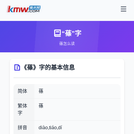
“蓧”字
蓧怎么读
《蓧》字的基本信息
简体
蓧
繁体
蓧
字
拼音
diào,tiáo,dí