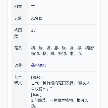
部首
艹
五笔
AWHS
笔画
13
数
笔名
横、竖、竖、撇、竖、竖、撇、横撇/
横钩、捺、横、竖钩、撇、点、
词典
蓧字词典
基本
[ diào ]
释义
古代一种竹编的耘田农具
：“遇丈人
以杖荷～。”
[ tiáo ]
1.羊蹄菜，一种草本植物，根可入
药。