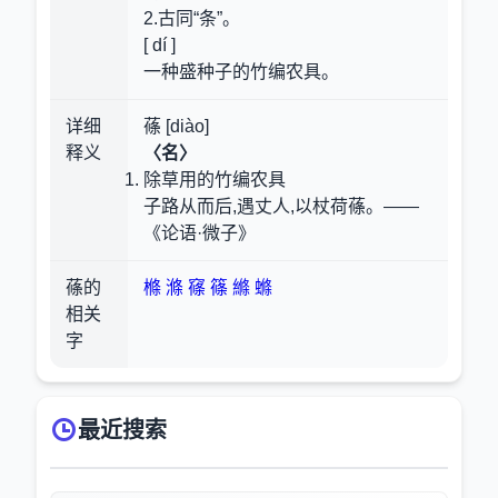
2.古同“条”。
[ dí ]
一种盛种子的竹编农具。
详细
蓧 [diào]
释义
〈名〉
除草用的竹编农具
子路从而后,遇丈人,以杖荷蓧。——
《论语·微子》
蓧的
樤
滌
窱
篠
縧
螩
相关
字
最近搜索