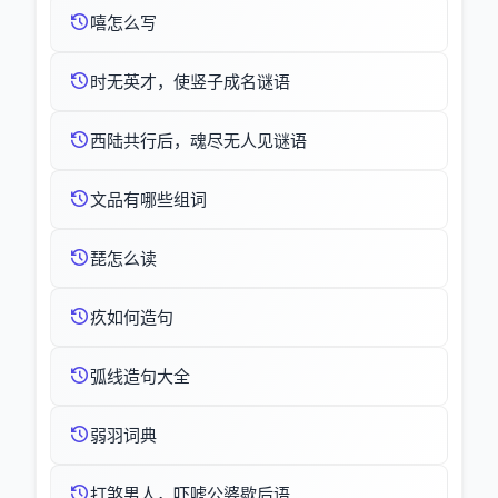
嘻怎么写
时无英才，使竖子成名谜语
西陆共行后，魂尽无人见谜语
文品有哪些组词
琵怎么读
疚如何造句
弧线造句大全
弱羽词典
打煞男人，吓唬公婆歇后语