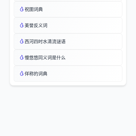
祝圉词典
美誉反义词
西河四时水清流谜语
慢悠悠同义词是什么
佯称的词典