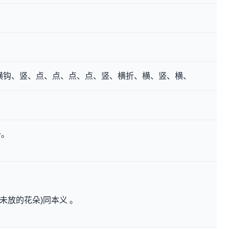
横钩、竖、点、点、点、点、竖、横折、横、竖、横、
～。
苞未放的花朵)同本义 。