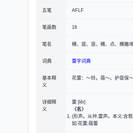
五笔
AFLF
笔画数
16
笔名
横、竖、竖、横、点、横撇/
词典
蕾字词典
基本释
花蕾
：～铃。蓓～。护苗保
义
详细释
蕾 [lěi]
义
〈名〉
(形声。从艸,雷声。本义:含
如:花蕾;蓓蕾