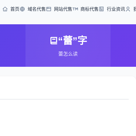
首页
域名代售
网站代售
商标代售
行业资讯
“蕾”字
蕾怎么读