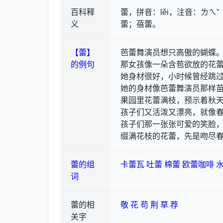
百科释
蕾，拼音：lěi，注音：ㄌㄟ
义
蕾；蓓蕾。
【蕾】
芭蕾舞演员想只高傲的蝴蝶
的例句
那女孩像一朵含苞欲放的花
她身材很好，小时候曾经跳
她的身材像芭蕾舞演员那样
果园里花蕾满枝，预示着秋
孩子们又活泼又漂亮，就像
孩子们那一张张可爱的笑脸
缀满花枝的花蕾，先是吻尽
蕾的组
卡蕾瓦
吐蕾
棉蕾
欧蕾咖啡
词
蕾的相
敬
花
苟
荆
草
荐
关字