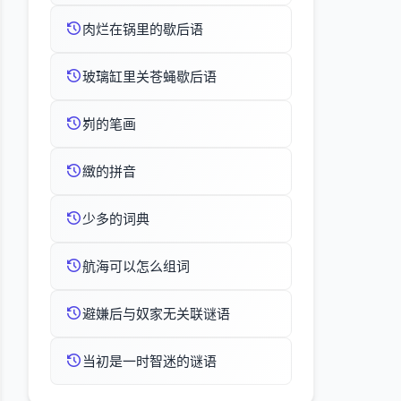
肉烂在锅里的歇后语
玻璃缸里关苍蝇歇后语
峛的笔画
緻的拼音
少多的词典
航海可以怎么组词
避嫌后与奴家无关联谜语
当初是一时智迷的谜语