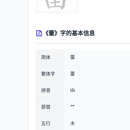
《蕾》字的基本信息
简体
蕾
繁体字
蕾
拼音
lěi
部首
艹
五行
木