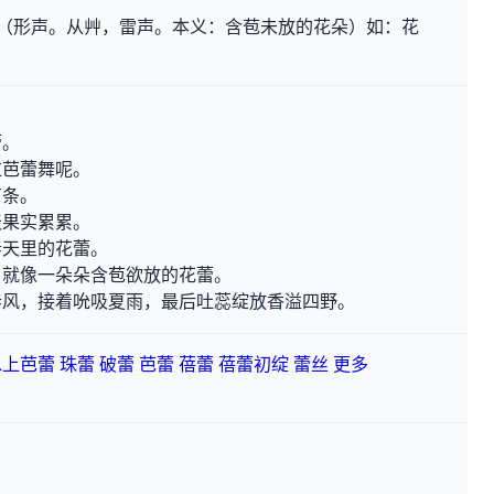
ˇ （形声。从艸，雷声。本义：含苞未放的花朵）如：花
。
蕾。
过芭蕾舞呢。
苗条。
天果实累累。
春天里的花蕾。
，就像一朵朵含苞欲放的花蕾。
春风，接着吮吸夏雨，最后吐蕊绽放香溢四野。
水上芭蕾
珠蕾
破蕾
芭蕾
蓓蕾
蓓蕾初绽
蕾丝
更多