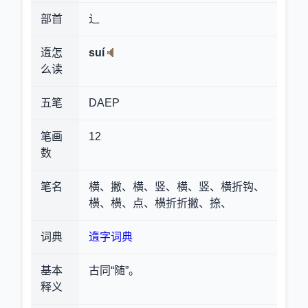
部首
辶
遀怎
suí
么读
五笔
DAEP
笔画
12
数
笔名
横、撇、横、竖、横、竖、横折钩、
横、横、点、横折折撇、捺、
词典
遀字词典
基本
古同“随”。
释义