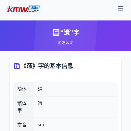
“遀”字
遀怎么读
《遀》字的基本信息
简体
遀
繁体
遀
字
拼音
suí