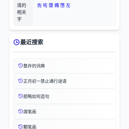
遀的
佐
咗
墮
嫷
嶞
左
相关
字
最近搜索
整弁的词典
正月初一禁止通行谜语
胆略如何造句
諏笔画
顆笔画