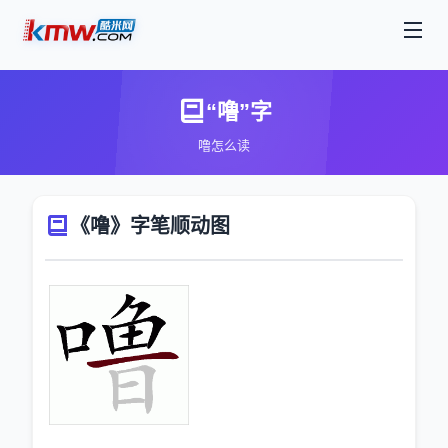
“噜”字
噜怎么读
《噜》字笔顺动图