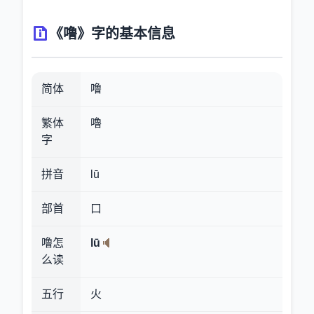
《噜》字的基本信息
简体
噜
繁体
嚕
字
拼音
lū
部首
口
噜怎
lū
么读
五行
火