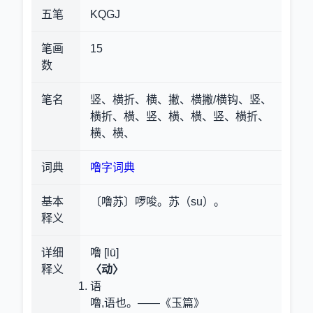
五笔
KQGJ
笔画
15
数
笔名
竖、横折、横、撇、横撇/横钩、竖、
横折、横、竖、横、横、竖、横折、
横、横、
词典
噜字词典
基本
〔噜苏〕啰唆。苏（su）。
释义
详细
噜 [lū]
释义
〈动〉
语
噜,语也。——《玉篇》