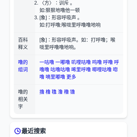
〈方〉∶训斥 。
如:狠狠地噜他一顿
[象]∶形容呼吸声 。
如:打呼噜;喉咙里呼噜噜地响
百科
[象]∶形容呼吸声。如：打呼噜；喉
释义
咙里呼噜噜地响。
噜的
一咕噜
一嘟噜
叽哩咕噜
呜噜
呼噜
呼
组词
噜噜
咕噜咕噜
唏里呼噜
唧哩咕噜
唿
噜
嘀里嘟噜
更多
噜的
撸
橹
氇
澛
穞
镥
相关
字
最近搜索