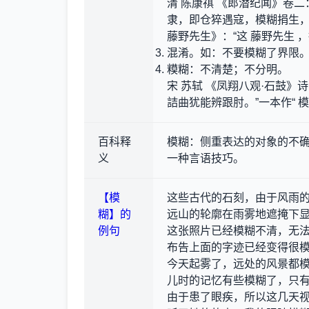
清 陈康祺 《郎潜纪闻》卷
隶，即仓猝遇寇，模糊捐生，
藤野先生》：“这 藤野先生
混淆。如：不要模糊了界限
糢糊：不清楚；不分明。
宋 苏轼 《凤翔八观·石鼓
詰曲犹能辨跟肘。”一本作“ 模
百科释
模糊：侧重表达的对象的不
义
一种言语技巧。
【模
这些古代的石刻，由于风雨
糊】的
远山的轮廓在雨雾地遮掩下
例句
这张照片已经模糊不清，无
布告上面的字迹已经变得很
今天起雾了，远处的风景都
儿时的记忆有些模糊了，只
由于患了眼疾，所以这几天