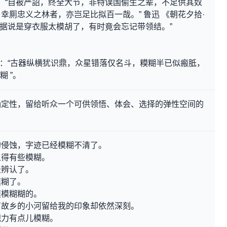
二：“自被严詔，终全大节，非特误国偷生之辈，不足供其奴
幸厠忠义之林者，亦岂足比拟百一哉。” 鲁迅 《朝花夕拾·
 ，据说是穿衣服太模胡了，有时竟会忘记带领结。”
。
》诗：“古器纵横犹识鼎，众星错落仅名斗，糢糊半已似瘢胝，
糊 ”。
确定性，留给听众一个可供领悟、体会、选择的弹性空间的
的侵蚀，字迹已经模糊不清了。
显得有些模糊。
法辨认了。
模糊了。
模模糊糊的。
有故乡的小河留给我的印象却依然深刻。
视力有点儿模糊。