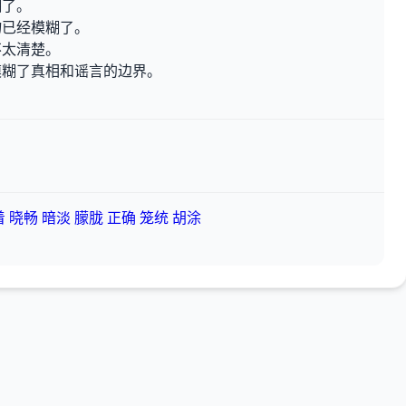
糊了。
物已经模糊了。
不太清楚。
模糊了真相和谣言的边界。
着
晓畅
暗淡
朦胧
正确
笼统
胡涂