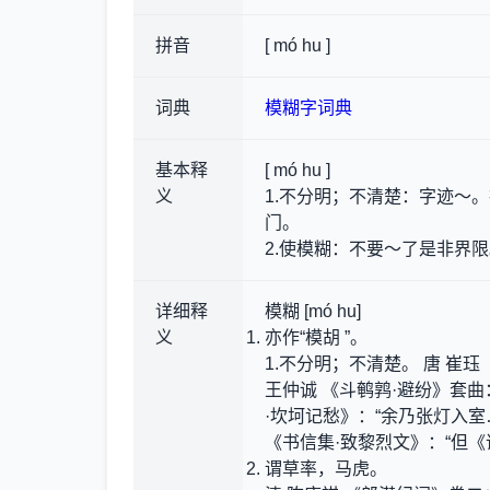
拼音
[ mó hu ]
词典
模糊字词典
基本释
[ mó hu ]
义
1.不分明；不清楚：字迹～
门。
2.使模糊：不要～了是非界
详细释
模糊 [mó hu]
义
亦作“模胡 ”。
1.不分明；不清楚。 唐 崔珏
王仲诚 《斗鹌鹑·避纷》套曲
·坎坷记愁》：“余乃张灯入
《书信集·致黎烈文》：“但
谓草率，马虎。