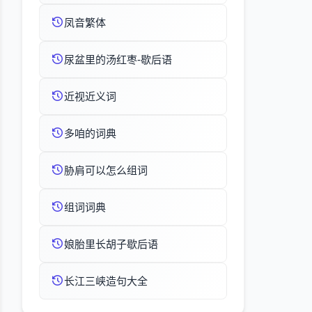
凤音繁体
尿盆里的汤红枣-歇后语
近视近义词
多咱的词典
胁肩可以怎么组词
组词词典
娘胎里长胡子歇后语
长江三峡造句大全