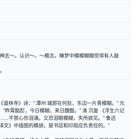
。神志～。认识～。～概念。睡梦中模模糊糊觉得有人敲
限。
 《道林寺》诗：“ 潭州 城郭在何处，东边一片青模糊。” 元
：“昨霄酩酊，今日模糊，来日醺酣。” 清 沉复 《浮生六记
室……不禁心伤泪涌。又恐泪眼模糊，失所欲见。” 鲁迅
《译文》中插图的模胡，是书店和印局应负责任的。”