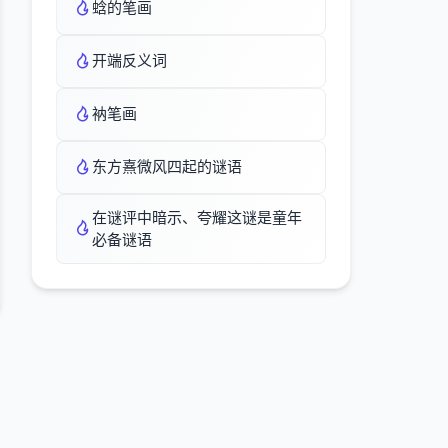
蛿的笔画
开端反义词
衲笔画
东方熹微风四起的谜语
在谜评中暗示、夸耀这谜是童年
必备谜语