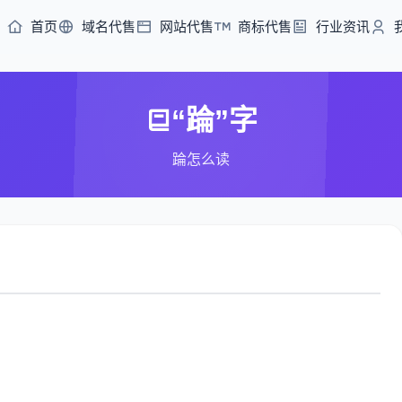
首页
域名代售
网站代售
商标代售
行业资讯
“踚”字
踚怎么读