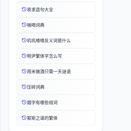
哀求造句大全
喘喝词典
叽叽喳喳反义词是什么
明尹繁体字怎么写
用米做酒只需一天谜语
压碎词典
烟字有哪些组词
絜矩之道的繁体