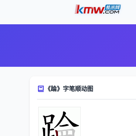
《踚》字笔顺动图