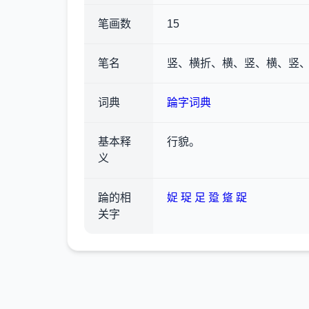
笔画数
15
笔名
竖、横折、横、竖、横、竖
词典
踚字词典
基本释
行貌。
义
踚的相
娖
珿
足
跫
跾
踀
关字