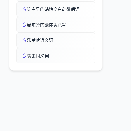
染房里的姑娘穿白鞋歇后语
曼陀铃的繁体怎么写
乐哈哈近义词
褭褭同义词