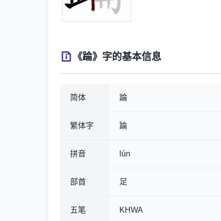
《踚》字的基本信息
简体
踚
繁体字
踚
拼音
lún
部首
足
五笔
KHWA