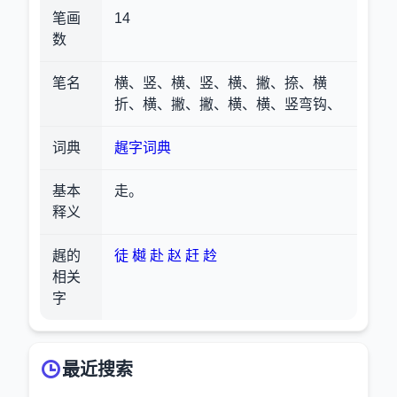
笔画
14
数
笔名
横、竖、横、竖、横、撇、捺、横
折、横、撇、撇、横、横、竖弯钩、
词典
趘字词典
基本
走。
释义
趘的
徒
樾
赴
赵
赶
赺
相关
字
最近搜索