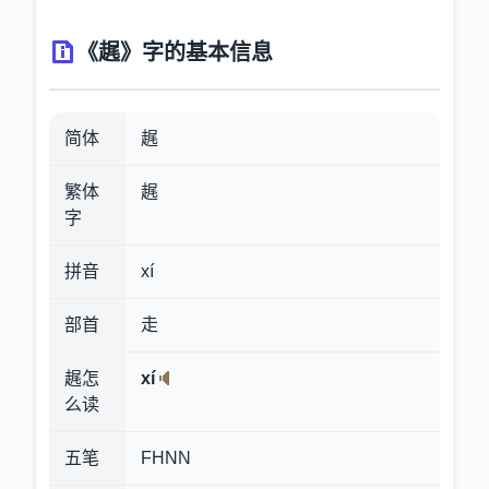
《趘》字的基本信息
简体
趘
繁体
趘
字
拼音
xí
部首
走
趘怎
xí
么读
五笔
FHNN