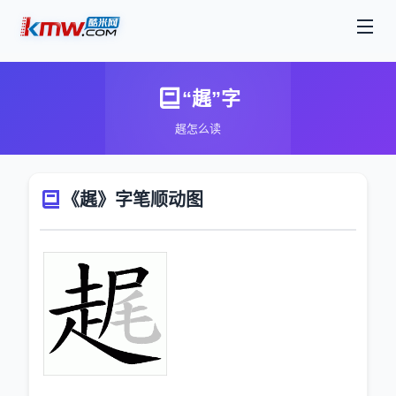
“趘”字
趘怎么读
《趘》字笔顺动图