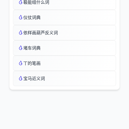
靸能组什么词
仪仗词典
依样画葫芦反义词
堵车词典
丅的笔画
宝马近义词