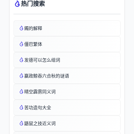
热门搜索
鐲的解释
僵巴繁体
发德可以怎么组词
赢政鲸吞六合秋的谜语
晴空霹雳同义词
苦功造句大全
鼯鼠之技近义词