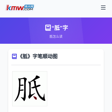
“胝”字
胝怎么读
《胝》字笔顺动图