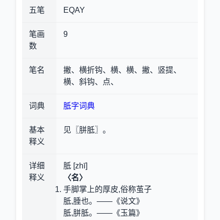
五笔
EQAY
笔画
9
数
笔名
撇、横折钩、横、横、撇、竖提、
横、斜钩、点、
词典
胝字词典
基本
见〖胼胝〗。
释义
详细
胝 [zhī]
释义
〈名〉
手脚掌上的厚皮,俗称茧子
胝,腄也。——《说文》
胝,胼胝。——《玉篇》