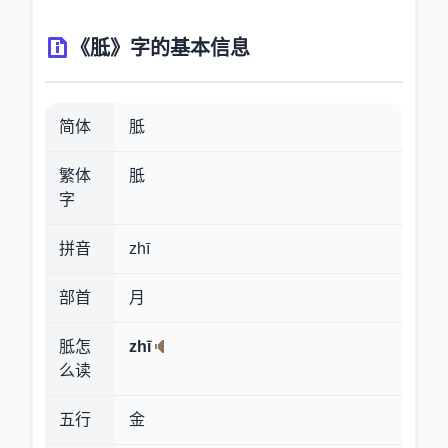
《胝》字的基本信息
简体
胝
繁体
胝
字
拼音
zhī
部首
月
胝怎
zhī
么读
五行
金