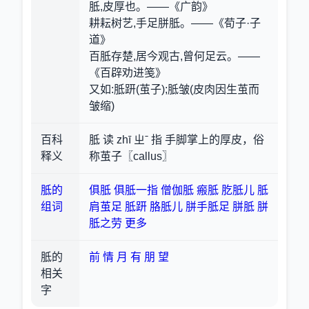
胝,皮厚也。——《广韵》
耕耘树艺,手足胼胝。——《荀子·子
道》
百胝存楚,居今观古,曾何足云。——
《百辟劝进笺》
又如:胝趼(茧子);胝皱(皮肉因生茧而
皱缩)
百科
胝 读 zhī ㄓˉ 指 手脚掌上的厚皮，俗
释义
称茧子〖callus〗
胝的
俱胝
俱胝一指
僧伽胝
瘢胝
肐胝儿
胝
组词
肩茧足
胝趼
胳胝儿
胼手胝足
胼胝
胼
胝之劳
更多
胝的
前
情
月
有
朋
望
相关
字