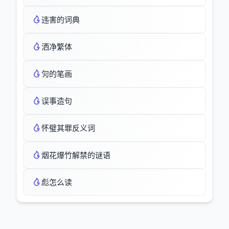
违害的词典
洒净繁体
灳的笔画
误事造句
怀璧其罪反义词
烟花爆竹解禁的谜语
彪怎么读