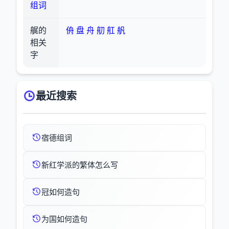
组词
艉的
侜
盘
舟
舠
舡
舤
相关
字
最近搜索
宿德组词
新红学派的繁体怎么写
冠如何造句
为国如何造句