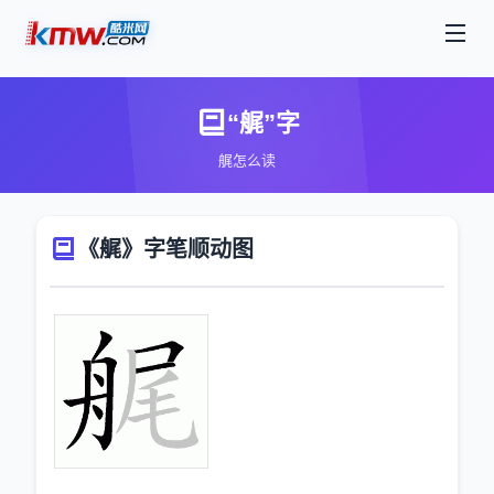
“艉”字
艉怎么读
《艉》字笔顺动图