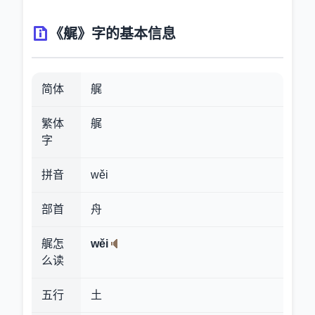
《艉》字的基本信息
简体
艉
繁体
艉
字
拼音
wěi
部首
舟
艉怎
wěi
么读
五行
土