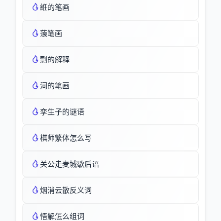
絍的笔画
蒗笔画
剽的解释
泀的笔画
孪生子的谜语
棋师繁体怎么写
关公走麦城歇后语
烟消云散反义词
悟解怎么组词