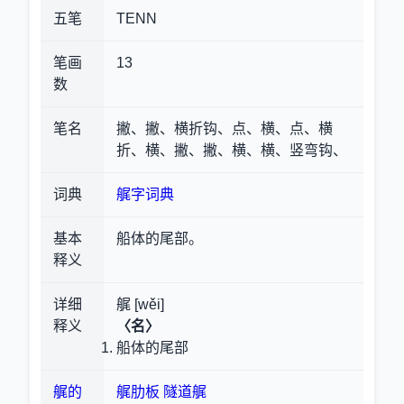
五笔
TENN
笔画
13
数
笔名
撇、撇、横折钩、点、横、点、横
折、横、撇、撇、横、横、竖弯钩、
词典
艉字词典
基本
船体的尾部。
释义
详细
艉 [wěi]
释义
〈名〉
船体的尾部
艉的
艉肋板
隧道艉