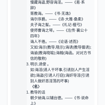
慢藏诲盗,野容诲淫。——《易·系
辞》
胥教诲。——《书·无逸》
诲尔序爵。——《诗·大雅·桑柔》
夫子诲之髽。——《礼记·檀弓》
使师曹诲之琴。——《左传·襄公十
四年》
诲人不倦。——《论语·述而》
又如:诲示(教导,晓示);诲诱(教导循诱);
诲谕(教诲晓喻);诲翰(诲函。对对方书
信的敬称)
明示,诱使 。
如:诲淫(诱人干坏事,引诱别人产生淫
欲);诲盗(引诱人行窃);诲奸导淫(引诱
别人做奸恶淫荡的坏事)
〈名〉
教导的话
朝夕纳诲,以辅台德。——《书·说命
上》