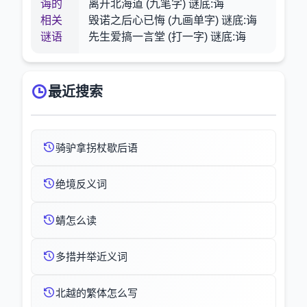
诲的
离开北海道 (九笔字) 谜底:诲
相关
毁诺之后心已悔 (九画单字) 谜底:诲
谜语
先生爱搞一言堂 (打一字) 谜底:诲
最近搜索
骑驴拿拐杖歇后语
绝境反义词
蜻怎么读
多措并举近义词
北越的繁体怎么写