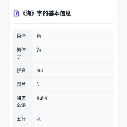
《诲》字的基本信息
简体
诲
繁体
誨
字
拼音
huì
部首
讠
诲怎
huì
么读
五行
水