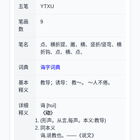
五笔
YTXU
笔画
9
数
笔名
点、横折提、撇、横、竖折/竖弯、横
折钩、点、横、点、
词典
诲字词典
基本
教导；诱导
： 教～。 ～人不倦。
释义
详细
诲 [huì]
释义
〈动〉
(形声。从言,每声。本义:教导)
同本义
诲,说教也。——《说文》