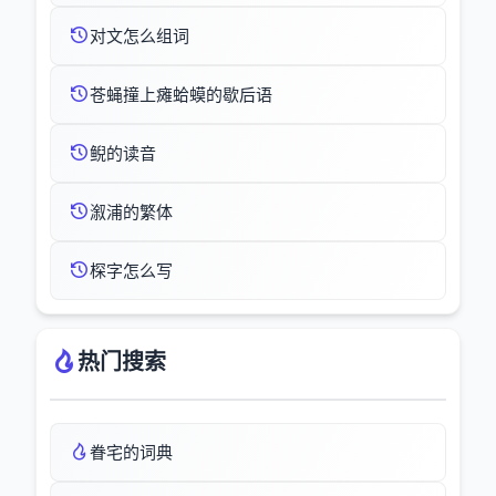
对文怎么组词
苍蝇撞上瘫蛤蟆的歇后语
鲵的读音
溆浦的繁体
棎字怎么写
热门搜索
眷宅的词典