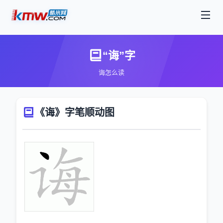
“诲”字
诲怎么读
《诲》字笔顺动图