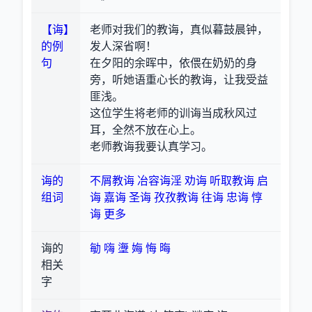
【诲】
老师对我们的教诲，真似暮鼓晨钟，
的例
发人深省啊！
句
在夕阳的余晖中，依偎在奶奶的身
旁，听她语重心长的教诲，让我受益
匪浅。
这位学生将老师的训诲当成秋风过
耳，全然不放在心上。
老师教诲我要认真学习。
诲的
不屑教诲
冶容诲淫
劝诲
听取教诲
启
组词
诲
嘉诲
圣诲
孜孜教诲
往诲
忠诲
惇
诲
更多
诲的
勄
嗨
塰
娒
悔
晦
相关
字