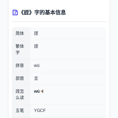
《誈》字的基本信息
简体
誈
繁体
誈
字
拼音
wū
部首
言
誈怎
wū
么读
五笔
YGCF