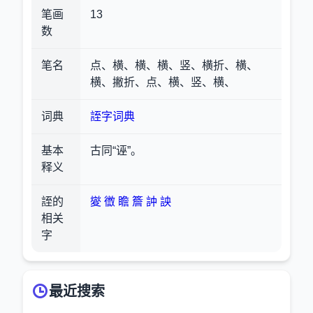
笔画
13
数
笔名
点、横、横、横、竖、横折、横、
横、撇折、点、横、竖、横、
词典
誈字词典
基本
古同“诬”。
释义
誈的
夑
徾
瞻
簷
訲
詇
相关
字
最近搜索