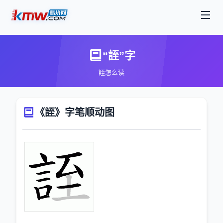
“誈”字
誈怎么读
《誈》字笔顺动图