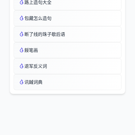
路上造句大全
包藏怎么造句
断了线的珠子歇后语
餒笔画
退军反义词
讯馘词典