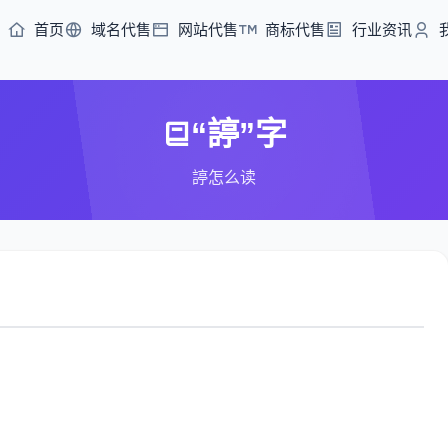
首页
域名代售
网站代售
商标代售
行业资讯
“諪”字
諪怎么读