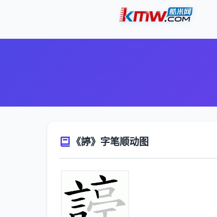
《諪》字笔顺动图