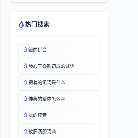
热门搜索
鐵的拼音
琴心三叠韵初成的谜语
把着的组词是什么
佛典的繁体怎么写
盶的读音
披肝沥胆词典