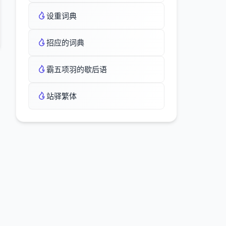
设重词典
招应的词典
霸五项羽的歇后语
站驿繁体