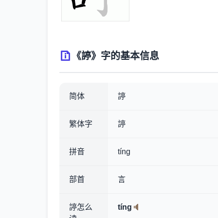
《諪》字的基本信息
简体
諪
繁体字
諪
拼音
tíng
部首
言
諪怎么
tíng