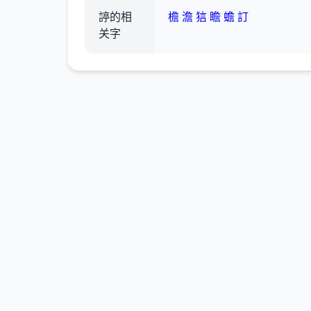
諪的相
檐
澹
狺
瞻
蟾
訂
关字