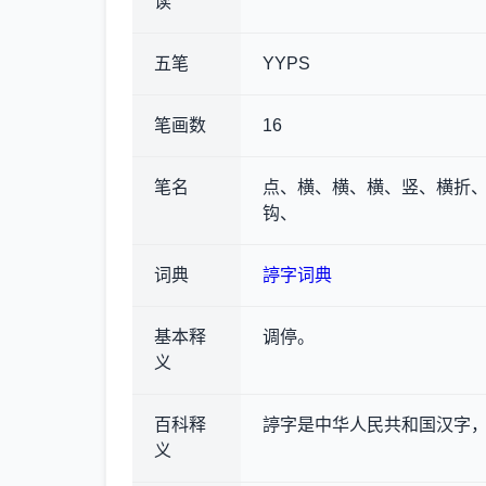
读
五笔
YYPS
笔画数
16
笔名
点、横、横、横、竖、横折、
钩、
词典
諪字词典
基本释
调停。
义
百科释
諪字是中华人民共和国汉字，读
义