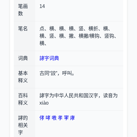
笔画
14
数
笔名
点、横、横、横、竖、横折、横、
横、竖、横、撇、横撇/横钩、竖钩、
横、
词典
誟字词典
基本
古同“詨”，呼叫。
释义
百科
誟字为中华人民共和国汉字，读音为
释义
xiào
誟的
侾
哮
嘋
孝
宯
庨
相关
字