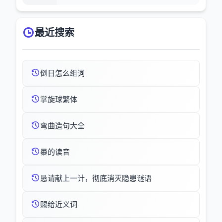
最近搜索
倒日怎么组词
掌旋球繁体
弯曲造句大全
曓的读音
恳请献上一计，彻底消灭隐患谜语
赐给近义词