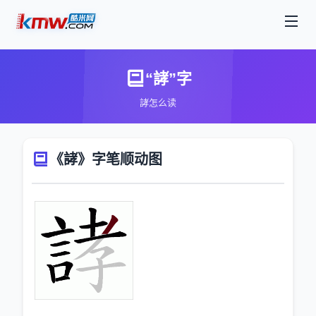
“誟”字
誟怎么读
《誟》字笔顺动图