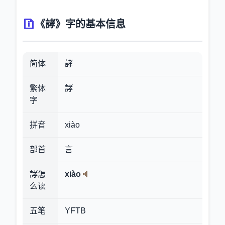
《誟》字的基本信息
简体
誟
繁体
誟
字
拼音
xiào
部首
言
誟怎
xiào
么读
五笔
YFTB