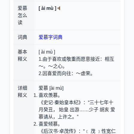
爱慕
[ ài mù ]
怎么
读
词典
爱慕字词典
基本
[ ài mù ]
释义
1.由于喜欢或敬重而愿意接近：相互
～。～之心。
2.因喜爱而向往：～虚荣。
详细
爱慕 [ài mù]
释义
喜欢羡慕。
《史记·秦始皇本纪》：“三十七年十
月癸丑， 始皇 出游……少子 胡亥 爱
慕请从，上许之。”
喜爱倾慕。
《后汉书·卓茂传》：“﹝ 茂 ﹞性宽仁