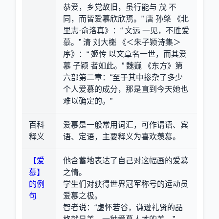
恭爱，乡党故旧，虽行能与 茂 不
同，而皆爱慕欣欣焉。” 唐 孙棨 《北
里志·俞洛真》：“ 文远 一见，不胜爱
慕。” 清 刘大櫆 《＜朱子颖诗集＞
序》：“ 姬传 以文章名一世，而其爱
慕 子颖 者如此。” 魏巍 《东方》第
六部第二章：“至于其中掺杂了多少
个人爱慕的成分，那是直到今天她也
难以确定的。”
百科
爱慕是一般常用词汇，可作谓语、宾
释义
语、定语，主要释义为喜欢羡慕。
【爱
他含蓄地表达了自己对这幅画的爱慕
慕】
之情。
的例
学生们对获得世界冠军称号的运动员
句
爱慕之极。
智者说：“虚怀若谷，谦逊礼贤的品