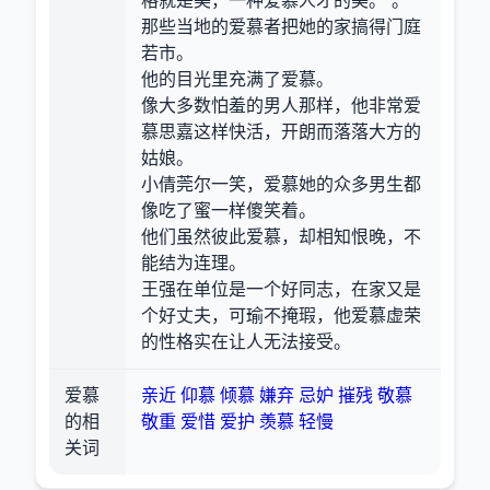
格就是美，一种爱慕人才的美。”。
那些当地的爱慕者把她的家搞得门庭
若市。
他的目光里充满了爱慕。
像大多数怕羞的男人那样，他非常爱
慕思嘉这样快活，开朗而落落大方的
姑娘。
小倩莞尔一笑，爱慕她的众多男生都
像吃了蜜一样傻笑着。
他们虽然彼此爱慕，却相知恨晚，不
能结为连理。
王强在单位是一个好同志，在家又是
个好丈夫，可瑜不掩瑕，他爱慕虚荣
的性格实在让人无法接受。
爱慕
亲近
仰慕
倾慕
嫌弃
忌妒
摧残
敬慕
的相
敬重
爱惜
爱护
羡慕
轻慢
关词