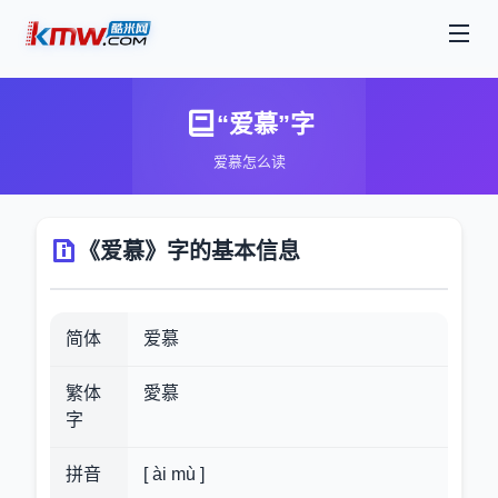
“爱慕”字
爱慕怎么读
《爱慕》字的基本信息
简体
爱慕
繁体
愛慕
字
拼音
[ ài mù ]