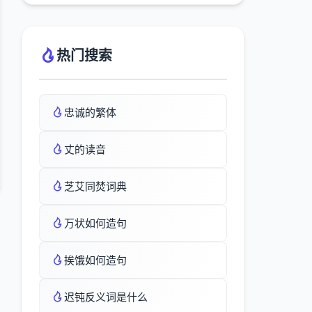
热门搜索
忠诚的繁体
丈的读音
芝艾同焚词典
万状如何造句
挨饿如何造句
迟钝反义词是什么