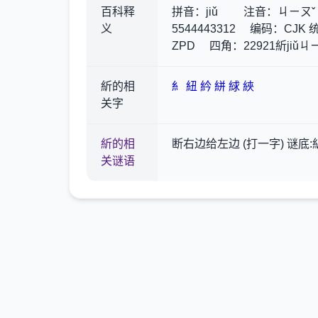
百科释
拼音：jiǔ 注音：ㄐㄧㄡˇ
义
5544443312 编码：
ZPD 四角：22921紤ji
紤的相
糹
紐
紟
絣
絿
綊
关字
紤的相
断右边给左边 (打一字) 谜底:
关谜语