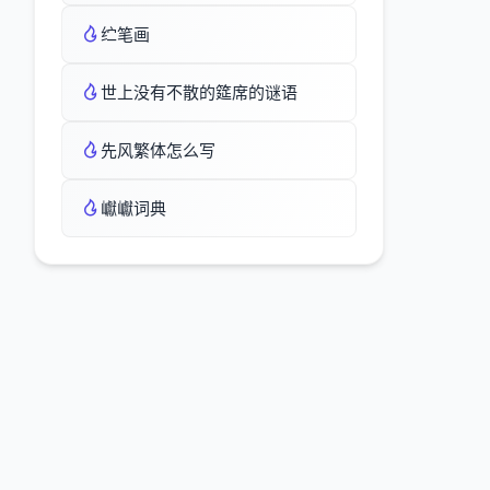
纻笔画
世上没有不散的筵席的谜语
先风繁体怎么写
巘巘词典