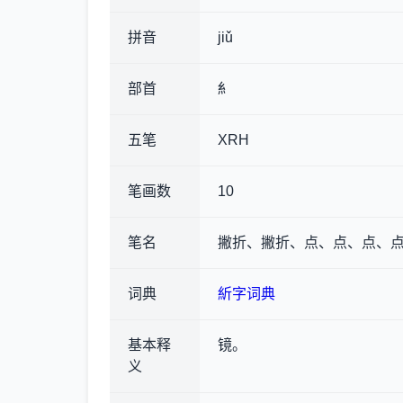
拼音
jiǔ
部首
糹
五笔
XRH
笔画数
10
笔名
撇折、撇折、点、点、点、
词典
紤字词典
基本释
镜。
义