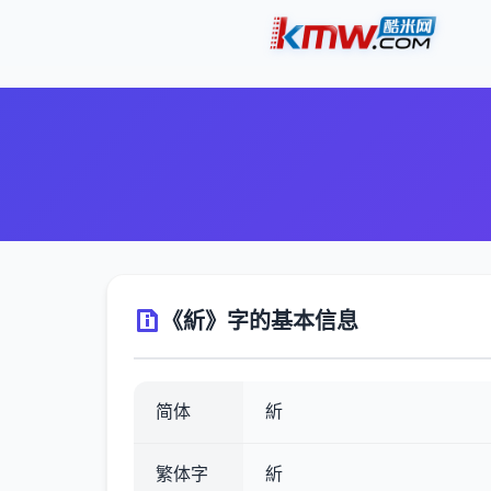
《紤》字的基本信息
简体
紤
繁体字
紤