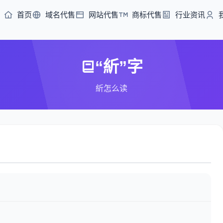
首页
域名代售
网站代售
商标代售
行业资讯
“紤”字
紤怎么读