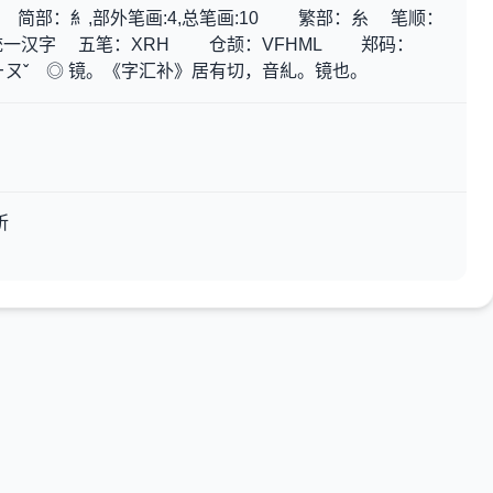
 简部：糹,部外笔画:4,总笔画:10 繁部：糸 笔顺：
CJK 统一汉字 五笔：XRH 仓颉：VFHML 郑码：
ǔㄐㄧㄡˇ ◎ 镜。《字汇补》居有切，音糺。镜也。
紤