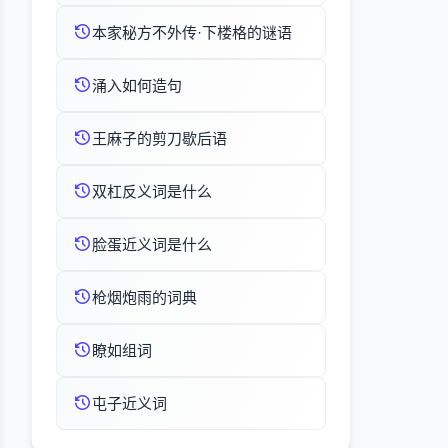
本家秘方不外传·下楼格的谜语
涌入如何造句
王麻子的剪刀歇后语
双杠反义词是什么
脸蛋近义词是什么
枪烟炮雨的词典
瞭如组词
屯子近义词