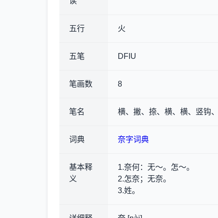
读
五行
火
五笔
DFIU
笔画数
8
笔名
横、撇、捺、横、横、竖钩
词典
奈字词典
基本释
1.奈何
：无～。怎～。
义
2.怎奈；无奈。
3.姓。