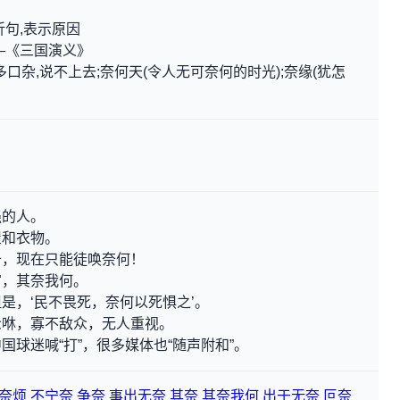
折句,表示原因
—《三国演义》
人多口杂,说不上去;奈何天(令人无可奈何的时光);奈缘(犹怎
。
强的人。
屋和衣物。
备，现在只能徒唤奈何！
官，其奈我何。
是，‘民不畏死，奈何以死惧之’。
众咻，寡不敌众，无人重视。
球迷喊“打”，很多媒体也“随声附和”。
奈烦
不宁奈
争奈
事出无奈
其奈
其奈我何
出于无奈
叵奈