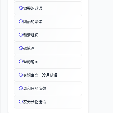
恸哭的谜语
朗丽的繁体
和清组词
磲笔画
鹽的笔画
雾锁宝岛一冷月谜语
风和日丽造句
家无长物谜语