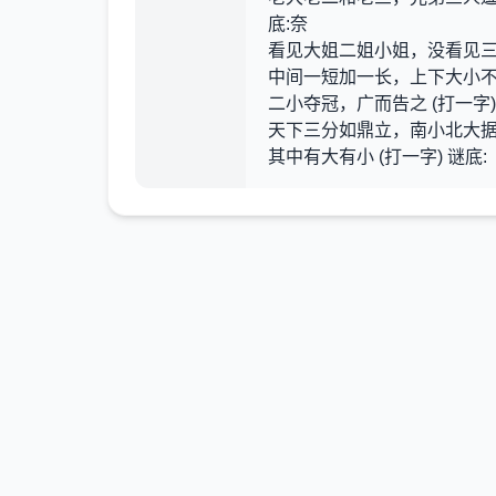
底:奈
看见大姐二姐小姐，没看见三姐 
中间一短加一长，上下大小不一
二小夺冠，广而告之 (打一字)
天下三分如鼎立，南小北大据江
其中有大有小 (打一字) 谜底: