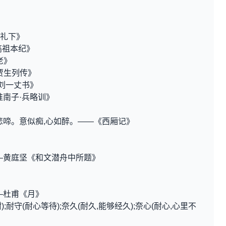
曲礼下》
高祖本纪》
老》
贾生列传》
报刘一丈书》
淮南子·兵略训》
悲啼。意似痴,心如醉。——《西厢记》
—黄庭坚《和文潜舟中所题》
—杜甫《月》
);耐守(耐心等待);奈久(耐久,能够经久);奈心(耐心,心里不