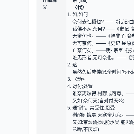
详细释
奈 [nài]
义
〈代〉
如,如何
奈何去社稷也?——《礼记·
诸侯不从,奈何?——《史记·
无奈何也。——《韩非子·喻
无可奈何。——《史记·屈原
亡奈何矣。——明· 宗臣《
唯无形者,无可奈也。——《
这
虽然久后成佳配,奈时间怎不
〈动>
对付;处置
谁奈离愁得,村醪或可尊。—
又如:奈何天(言对付天公)
通“耐”。禁受住;忍受
斟酌姮娥寡,天寒奈九秋。—
又如:奈烦(耐烦,能承受,能忍耐
急躁,不厌烦)