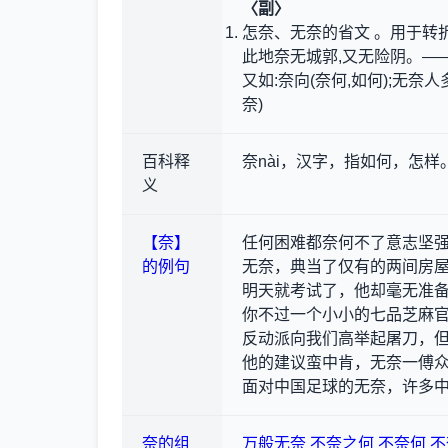
〈副〉
怎奈、无奈的省文 。用于转
此地奈无城郭,又无险阴。—
又如:奈向(奈何,如何);无奈
奈)
百科释
奈nài，汉字，指如何，怎样
义
【奈】
任何困难都奈何不了意志坚
的例句
无奈，典当了仅有的两间房
明天就考试了，他却毫无准
你不过一个小小的七品芝麻
反动派向我们高举起屠刀，但
他的建议蛮中肯，无奈一傅
面对中国足球的无奈，许多中国
奈的组
万般无奈
不奈之何
不奈何
不