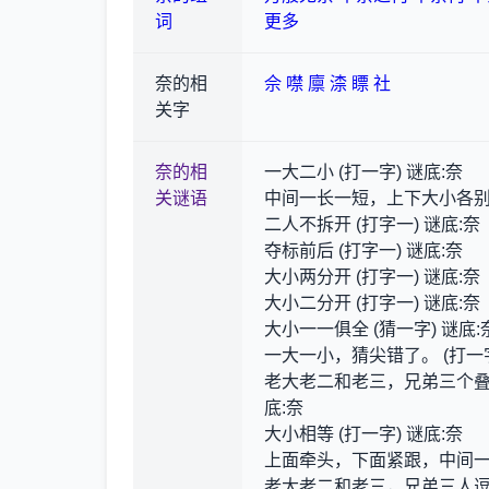
词
更多
奈的相
佘
噤
廪
渿
瞟
社
关字
奈的相
一大二小 (打一字) 谜底:奈
关谜语
中间一长一短，上下大小各别 (
二人不拆开 (打字一) 谜底:奈
夺标前后 (打字一) 谜底:奈
大小两分开 (打字一) 谜底:奈
大小二分开 (打字一) 谜底:奈
大小一一俱全 (猜一字) 谜底:
一大一小，猜尖错了。 (打一字
老大老二和老三，兄弟三个叠
底:奈
大小相等 (打一字) 谜底:奈
上面牵头，下面紧跟，中间一一
老大老二和老三，兄弟三人逗