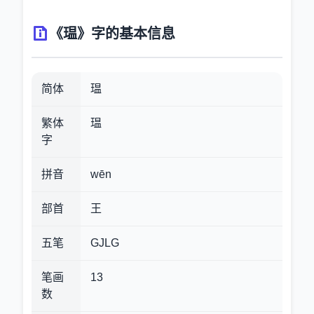
《瑥》字的基本信息
简体
瑥
繁体
瑥
字
拼音
wēn
部首
王
五笔
GJLG
笔画
13
数