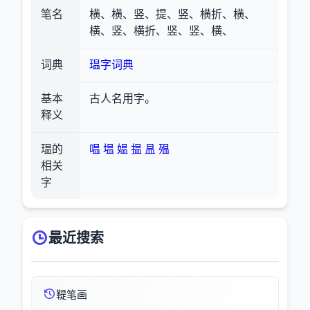
笔名
横、横、竖、提、竖、横折、横、
横、竖、横折、竖、竖、横、
词典
瑥字词典
基本
古人名用字。
释义
瑥的
嗢
塭
媪
揾
昷
殟
相关
字
最近搜索
鞮笔画