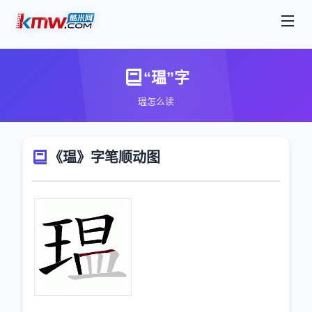
“瑥”字
瑥怎么读
《瑥》字笔顺动图