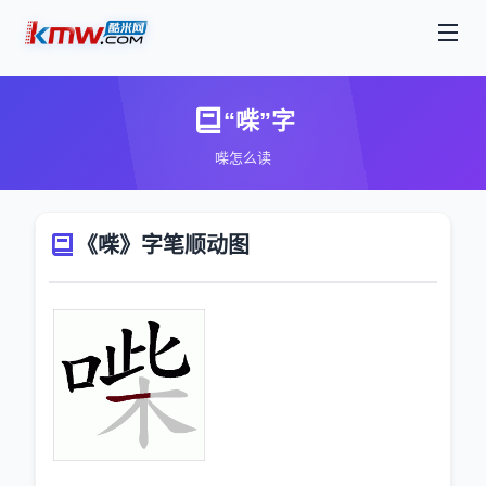
“喍”字
喍怎么读
《喍》字笔顺动图