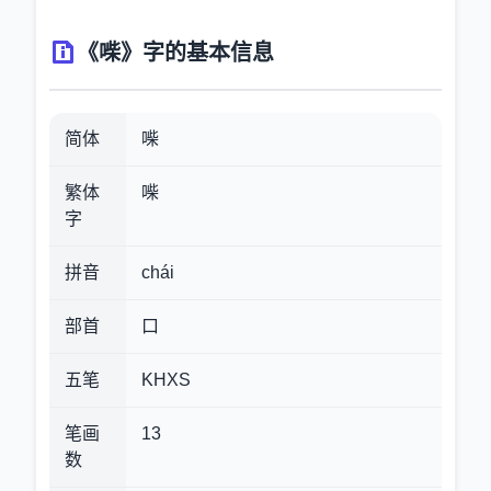
《喍》字的基本信息
简体
喍
繁体
喍
字
拼音
chái
部首
口
五笔
KHXS
笔画
13
数