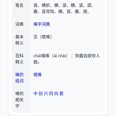
笔名
竖、横折、横、竖、横、竖、提、
撇、竖弯钩、横、竖、撇、捺、
词典
喍字词典
基本
见〔啀喍〕
释义
百科
chái嘊喍（ái chái） ：狗露齿欲咬人
释义
貌。
喍的
啀喍
组词
喍的
中
别
只
同
向
君
相关
字