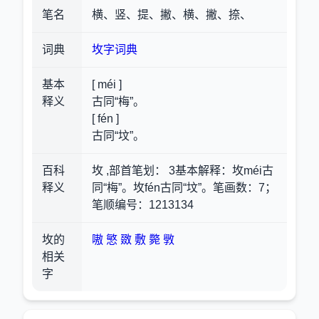
笔名
横、竖、提、撇、横、撇、捺、
词典
坆字词典
基本
[ méi ]
释义
古同“梅”。
[ fén ]
古同“坟”。
百科
坆 ,部首笔划： 3基本解释：坆méi古
释义
同“梅”。坆fén古同“坟”。笔画数：7；
笔顺编号：1213134
坆的
嗷
慜
敪
敷
斃
斆
相关
字