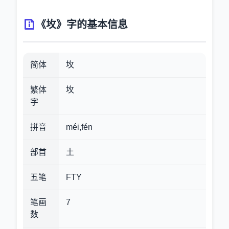
《坆》字的基本信息
简体
坆
繁体
坆
字
拼音
méi,fén
部首
土
五笔
FTY
笔画
7
数