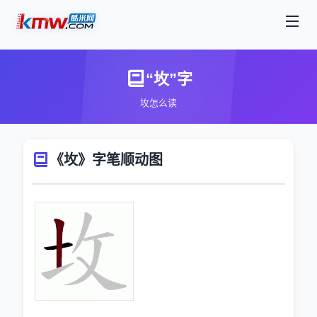
“坆”字
坆怎么读
《坆》字笔顺动图