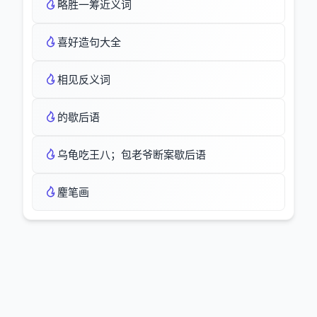
略胜一筹近义词
喜好造句大全
相见反义词
的歇后语
乌龟吃王八；包老爷断案歇后语
麈笔画