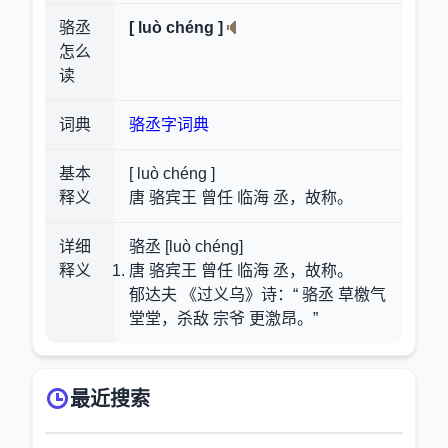
骆丞
[ luò chéng ]
怎么
读
词典
骆丞字词典
基本
[ luò chéng ]
释义
唐 骆宾王 曾任 临海 丞，故称。
详细
骆丞 [luò chéng]
释义
唐 骆宾王 曾任 临海 丞，故称。
郁达夫 《过义乌》诗：“ 骆丞 草檄气
堂堂，杀敌 宗爷 更激昂。”
最近搜索