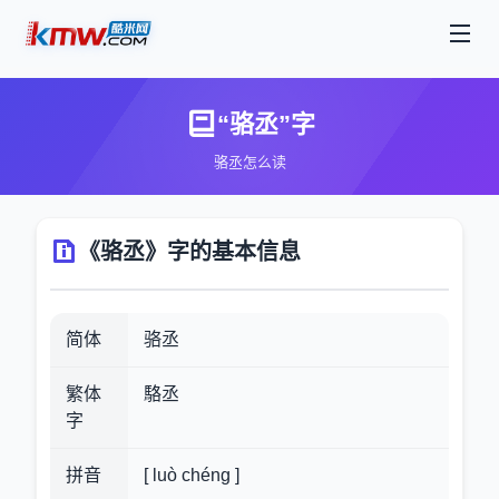
“骆丞”字
骆丞怎么读
《骆丞》字的基本信息
简体
骆丞
繁体
駱丞
字
拼音
[ luò chéng ]