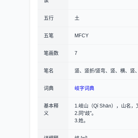
读
五行
土
五笔
MFCY
笔画数
7
笔名
竖、竖折/竖弯、竖、横、竖
词典
岐字词典
基本释
1.岐山（Qí Shān），山
义
2.同“歧”。
3.姓。