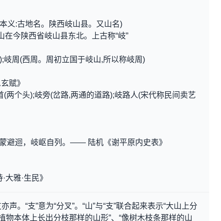
。本义:古地名。陕西岐山县。又山名)
山在今陕西省岐山县东北。上古称“岐”
》
);岐周(西周。周初立国于岐山,所以称岐周)
思玄赋》
首(两个头);岐旁(岔路,两通的道路);岐路人(宋代称民间卖艺
阴蒙避迴，岐岖自列。—— 陆机《谢平原内史表》
·大雅·生民》
亦声。“支”意为“分叉”。“山”与“支”联合起来表示“大山上分
像植物本体上长出分枝那样的山形”、“像树木枝条那样的山