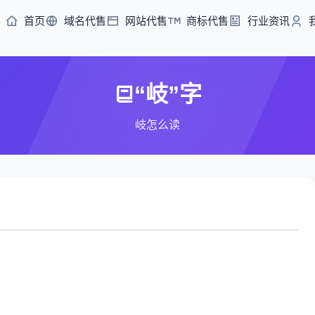
首页
域名代售
网站代售
商标代售
行业资讯
“岐”字
岐怎么读