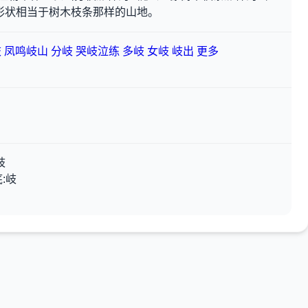
形状相当于树木枝条那样的山地。
岐
凤鸣岐山
分岐
哭岐泣练
多岐
女岐
岐出
更多
岐
:岐