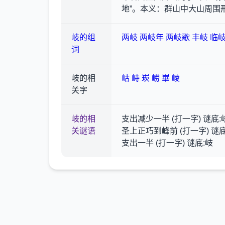
地”。本义：群山中大山周围
岐的组
两岐
两岐年
两岐歌
丰岐
临
词
岐的相
岵
峙
崁
崂
崋
崚
关字
岐的相
支出减少一半 (打一字) 谜底:
关谜语
圣上正巧到峰前 (打一字) 谜底
支出一半 (打一字) 谜底:岐