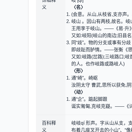
详细释
岐 [qí]
义
〈名〉
(会意。从山,从枝省,支亦声
岐山 。因山有两枝,故名。岐
王用享于岐山。——《易·升
又如:岐阳(岐山的南边;旧县名
同“歧”。物的分支或事有分歧
即歧趾而胪情。——张衡《
又如:岐路(岔路);三岐路口;岐
的人。也作岐路或路岐人)
〈形〉
通“崎”。崎岖
汝阴太守 曹武,思所以获免,
〈动〉
通“企”。踮起脚跟
诞实匍匐,克岐克嶷。——《诗
百科释
岐岐qí 形声。字从山从支，支
义
布着几座叉开去的小山”、“