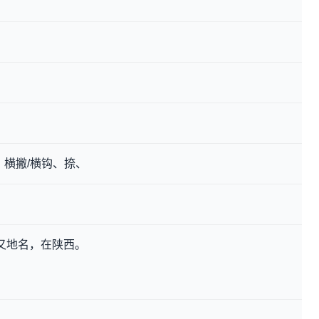
、横撇/横钩、捺、
名，又地名，在陕西。