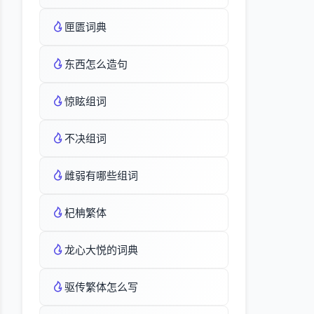
匣匮词典
东西怎么造句
惊眩组词
不决组词
雌弱有哪些组词
杞柟繁体
龙心大悦的词典
驱传繁体怎么写