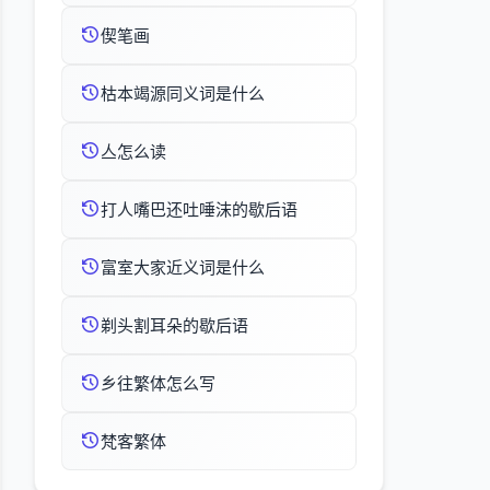
偰笔画
枯本竭源同义词是什么
亼怎么读
打人嘴巴还吐唾沫的歇后语
富室大家近义词是什么
剃头割耳朵的歇后语
乡往繁体怎么写
梵客繁体