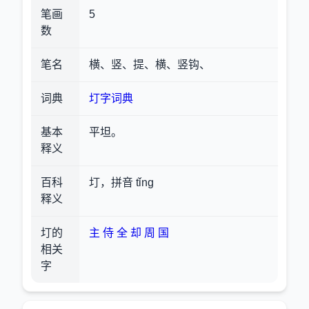
笔画
5
数
笔名
横、竖、提、横、竖钩、
词典
圢字词典
基本
平坦。
释义
百科
圢，拼音 tǐng
释义
圢的
主
侍
全
却
周
国
相关
字