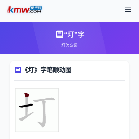
“圢”字
圢怎么读
《圢》字笔顺动图