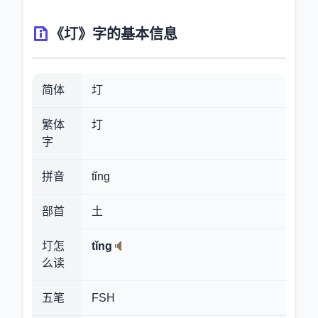
《圢》字的基本信息
简体
圢
繁体
圢
字
拼音
tǐng
部首
土
圢怎
tǐng
么读
五笔
FSH