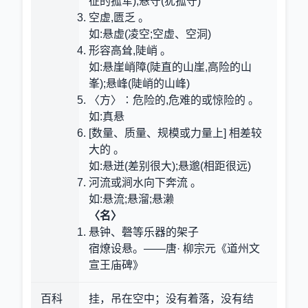
征的孤军);悬守(犹孤守)
空虚,匮乏 。
如:悬虚(凌空;空虚、空洞)
形容高耸,陡峭 。
如:悬崖峭障(陡直的山崖,高险的山
峯);悬峰(陡峭的山峰)
〈方〉∶危险的,危难的或惊险的 。
如:真悬
[数量、质量、规模或力量上] 相差较
大的 。
如:悬迸(差别很大);悬邈(相距很远)
河流或涧水向下奔流 。
如:悬流;悬溜;悬濑
〈名〉
悬钟、磬等乐器的架子
宿燎设悬。——唐· 柳宗元《道州文
宣王庙碑》
百科
挂，吊在空中；没有着落，没有结