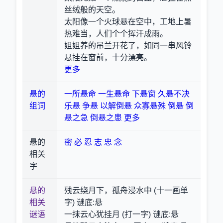
丝绒般的天空。
太阳像一个火球悬在空中，工地上暑
热难当，人们个个挥汗成雨。
姐姐养的吊兰开花了，如同一串风铃
悬挂在窗前，十分漂亮。
更多
悬的
一所悬命
一生悬命
下悬窗
久悬不决
组词
乐悬
争悬
以解倒悬
众寡悬殊
倒悬
倒
悬之急
倒悬之患
更多
悬的
密
必
忍
志
忠
念
相关
字
悬的
残云绕月下，孤舟浸水中 (十一画单
相关
字) 谜底:悬
谜语
一抹云心犹挂月 (打一字) 谜底:悬