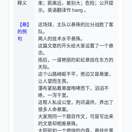
释义
束；距离远，差别大；危险；公开提
示。英语翻译作 hang 。
【悬】
这场球，主队以悬殊的比分战胜了客
的例
队。
句
两人的技术水平悬殊。
这篇文章的开头给大家设置了一个悬
念。
雨后，一道艳丽的彩虹悬挂在东方的
天际。
这个山路崎岖不平，旁边又是悬崖，
让人望而生畏。
瀑布紧贴着悬崖咆哮而下，滔滔不
绝，一泻千里。
这帮人私设公堂，刑讯逼供，弄出了
很多人命悬案。
大家用同一个题目作文，可是写出来
的文章却相差悬殊。
太阳宛如一个燃烧的白盘，悬挂在黑