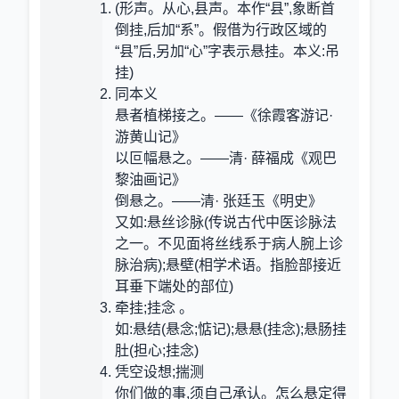
(形声。从心,县声。本作“县”,象断首
倒挂,后加“系”。假借为行政区域的
“县”后,另加“心”字表示悬挂。本义:吊
挂)
同本义
悬者植梯接之。——《徐霞客游记·
游黄山记》
以叵幅悬之。——清· 薛福成《观巴
黎油画记》
倒悬之。——清· 张廷玉《明史》
又如:悬丝诊脉(传说古代中医诊脉法
之一。不见面将丝线系于病人腕上诊
脉治病);悬壁(相学术语。指脸部接近
耳垂下端处的部位)
牵挂;挂念 。
如:悬结(悬念;惦记);悬悬(挂念);悬肠挂
肚(担心;挂念)
凭空设想;揣测
你们做的事,须自己承认。怎么悬定得