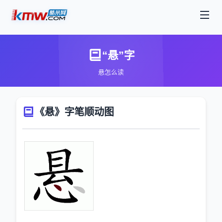
“悬”字
悬怎么读
《悬》字笔顺动图