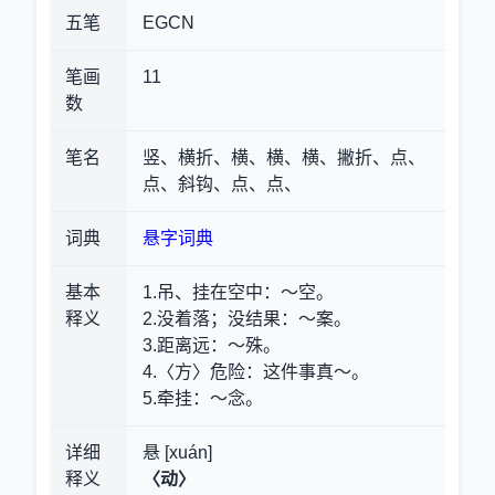
五笔
EGCN
笔画
11
数
笔名
竖、横折、横、横、横、撇折、点、
点、斜钩、点、点、
词典
悬字词典
基本
1.吊、挂在空中
：～空。
释义
2.没着落；没结果
：～案。
3.距离远
：～殊。
4.〈方〉危险
：这件事真～。
5.牵挂
：～念。
详细
悬 [xuán]
释义
〈动〉