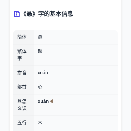
《悬》字的基本信息
简体
悬
繁体
懸
字
拼音
xuán
部首
心
悬怎
xuán
么读
五行
木