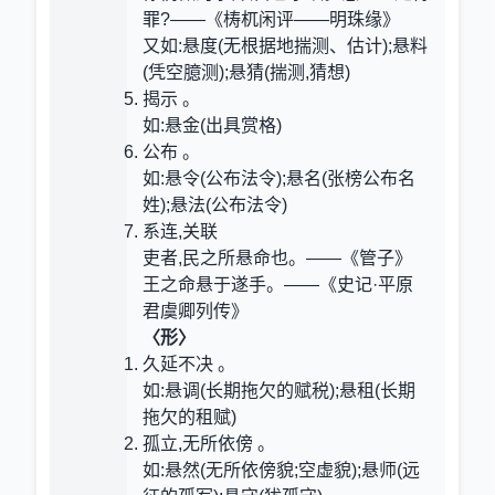
罪?——《梼杌闲评——明珠缘》
又如:悬度(无根据地揣测、估计);悬料
(凭空臆测);悬猜(揣测,猜想)
揭示 。
如:悬金(出具赏格)
公布 。
如:悬令(公布法令);悬名(张榜公布名
姓);悬法(公布法令)
系连,关联
吏者,民之所悬命也。——《管子》
王之命悬于遂手。——《史记·平原
君虞卿列传》
〈形〉
久延不决 。
如:悬调(长期拖欠的赋税);悬租(长期
拖欠的租赋)
孤立,无所依傍 。
如:悬然(无所依傍貌;空虚貌);悬师(远