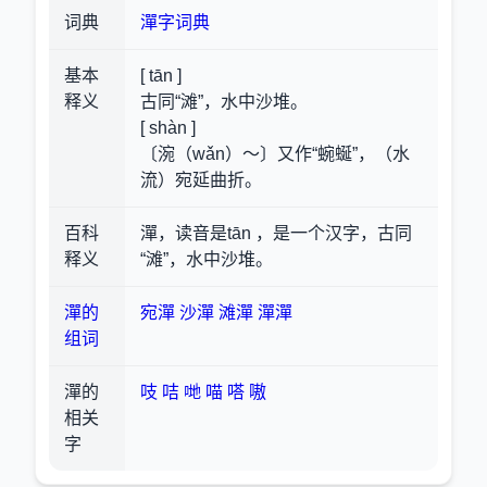
词典
潬字词典
基本
[ tān ]
释义
古同“滩”，水中沙堆。
[ shàn ]
〔涴（wǎn）～〕又作“蜿蜒”，（水
流）宛延曲折。
百科
潬，读音是tān ，是一个汉字，古同
释义
“滩”，水中沙堆。
潬的
宛潬
沙潬
滩潬
潬潬
组词
潬的
吱
咭
哋
喵
嗒
嗷
相关
字