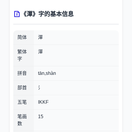
《潬》字的基本信息
简体
潬
繁体
潬
字
拼音
tān,shàn
部首
氵
五笔
IKKF
笔画
15
数