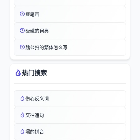
痖笔画
砐硪的词典
魏公扫的繁体怎么写
热门搜索
伤心反义词
交往造句
壖的拼音