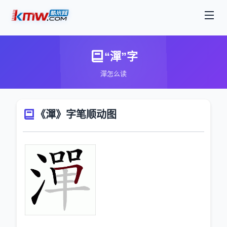
“潬”字
潬怎么读
《潬》字笔顺动图