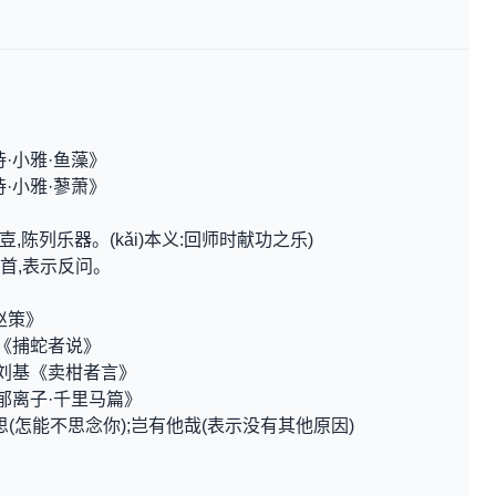
·小雅·鱼藻》
·小雅·蓼萧》
。壴,陈列乐器。(kǎi)本义:回师时献功之乐)
句首,表示反问。
赵策》
元《捕蛇者说》
 刘基《卖柑者言》
郁离子·千里马篇》
尔思(怎能不思念你);岂有他哉(表示没有其他原因)