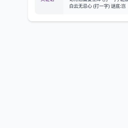
白云无忌心 (打一字) 谜底:岂