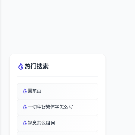
热门搜索
圛笔画
一切种智繁体字怎么写
视息怎么组词