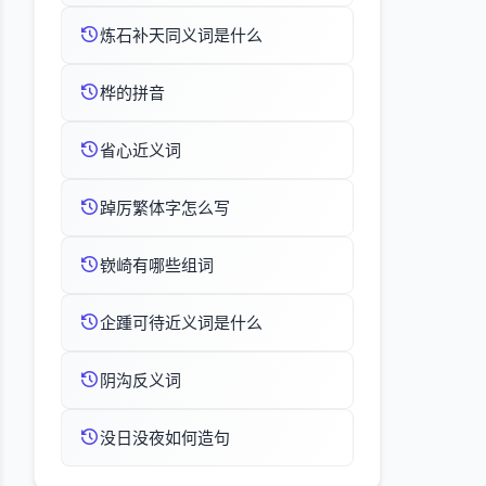
炼石补天同义词是什么
桦的拼音
省心近义词
踔厉繁体字怎么写
嵚崎有哪些组词
企踵可待近义词是什么
阴沟反义词
没日没夜如何造句