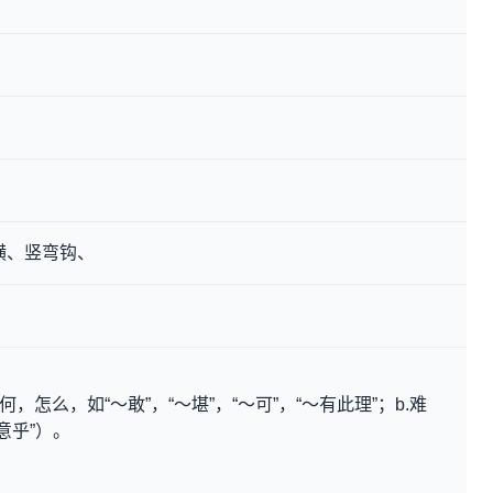
横、竖弯钩、
，怎么，如“～敢”，“～堪”，“～可”，“～有此理”；b.难
意乎”）。