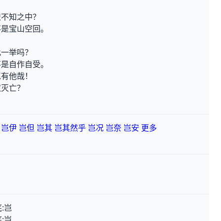
？
识不知之中？
不是宝山空回。
？
此一举吗？
不是自作自受。
岂有他哉！
取灭亡？
岂伊
岂但
岂其
岂其然乎
岂况
岂奈
岂安
更多
:岂
:岂