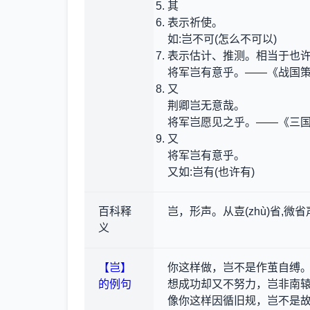
其
表示祈使。
如:岂不可(怎么不可以)
表示估计、推测。相当于也
将军岂有意乎。——《战国策
又
荆卿岂无意哉。
将军岂愿见之乎。——《三国
又
将军岂有意乎。
又如:岂有(也许有)
百科释
岂，形声。从壴(zhù)省,微省
义
【岂】
你这样做，岂不是作茧自缚
的例句
想成功却又不努力，岂非南
像你这样因循旧规，岂不是