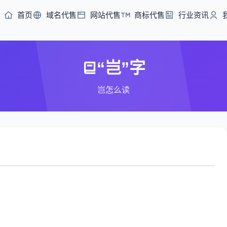
首页
域名代售
网站代售
商标代售
行业资讯
“岂”字
岂怎么读