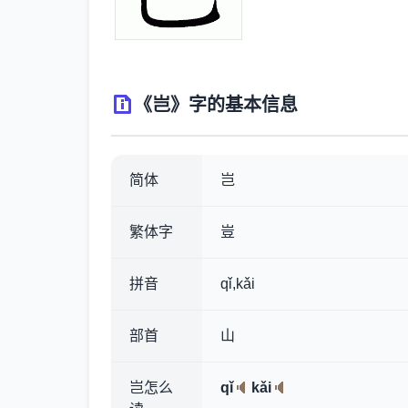
《岂》字的基本信息
简体
岂
繁体字
豈
拼音
qǐ,kǎi
部首
山
岂怎么
qǐ
kǎi