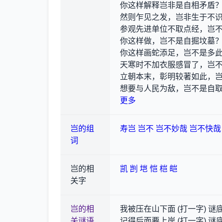
你这样解释岂非是自相矛盾
然则乍见之发，岂非生于不
参观先进单位不取点经，岂
你这样做，岂不是自掘坟墓
你这样画蛇添足，岂不是多
天寒时不加衣服感冒了，岂
立朝本末，彰明较著如此，
想要与人民为敌，岂不是自
更多
岂的组
寿岂
岂不
岂不妙哉
岂不快哉
词
岂的相
凯
剀
垲
恺
桤
皑
关字
岂的相
我被压在山下面 (打一字) 谜底
关谜语
记得后面要上岸 (打一字) 谜底