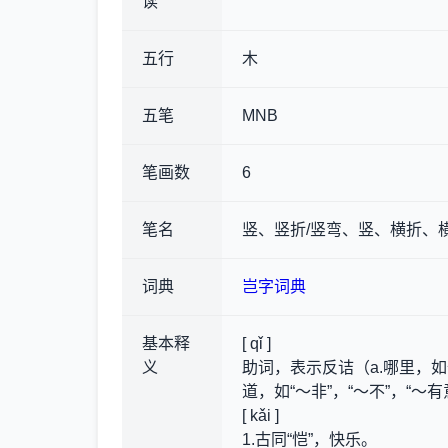
读
五行
木
五笔
MNB
笔画数
6
笔名
竖、竖折/竖弯、竖、横折、
词典
岂字词典
基本释
[ qǐ ]
义
助词，表示反诘（a.哪里，如何
道，如“～非”，“～不”，“～有
[ kǎi ]
1.古同“恺”，快乐。