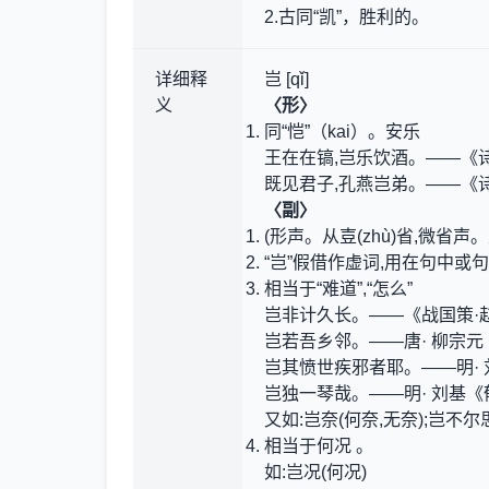
2.古同“凯”，胜利的。
详细释
岂 [qǐ]
义
〈形〉
同“恺”（kai）。安乐
王在在镐,岂乐饮酒。——《诗
既见君子,孔燕岂弟。——《诗
〈副〉
(形声。从壴(zhù)省,微省声
“岂”假借作虚词,用在句中或
相当于“难道”,“怎么”
岂非计久长。——《战国策·
岂若吾乡邻。——唐· 柳宗
岂其愤世疾邪者耶。——明·
岂独一琴哉。——明· 刘基《
又如:岂奈(何奈,无奈);岂不
相当于何况 。
如:岂况(何况)