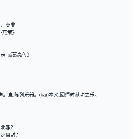
许、莫非
·燕策》
志·诸葛亮传》
声。壴,陈列乐器。(kǎi)本义:回师时献功之乐。
。
辕北辙？
故步自封？