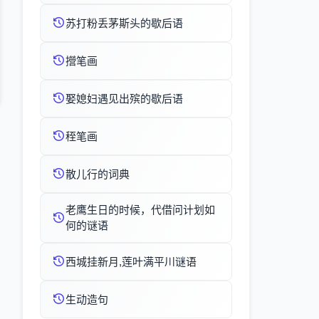
苏打粉丢茅斯头的歇后语
攚笔画
娶媳妇遇见出殡的歇后语
秷笔画
散儿行的词典
老鹰生日的时候，代借问计划如
何的谜语
西城挂新月,莲叶满平川谜语
生动造句