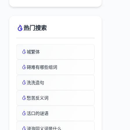
热门搜索
城繁体
碍难有哪些组词
洗洗造句
愁苦反义词
活口的谜语
浸泡同义词是什么