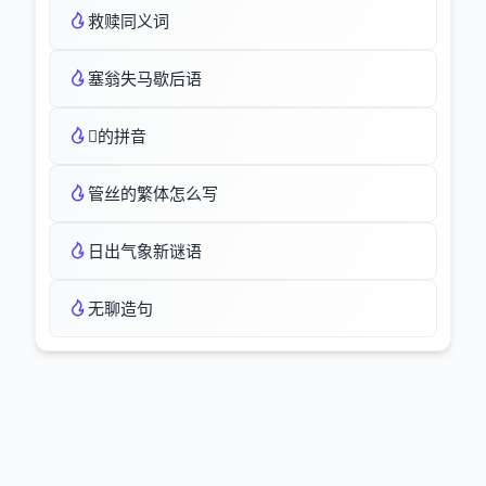
救赎同义词
塞翁失马歇后语
的拼音
管丝的繁体怎么写
日出气象新谜语
无聊造句