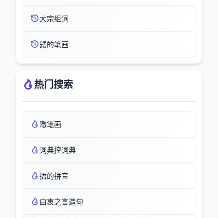
大宗组词
鏤的笔画
热门搜索
曔笔画
词典控词典
捂的拼音
由衷之言造句