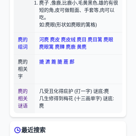
麂子 ,像鹿,比鹿小,毛黄黑色,雄的有很
短的角,皮可做鞋面、手套等,肉可以
吃。
如:麂眼(形状如麂眼的篱格)
麂的
河麂
麂皮
麂皮绒
麂目
麂目篱
麂眼
组词
麂眼篱
麂鞾
麂鹿
黄麂
麂的
摝
瀌
簏
膔
蔍
鄜
相关
字
麂的
几受丑化得庇护 (打一字) 谜底:麂
相关
几生修得到梅花 (十三画单字) 谜底:
谜语
麂
最近搜索