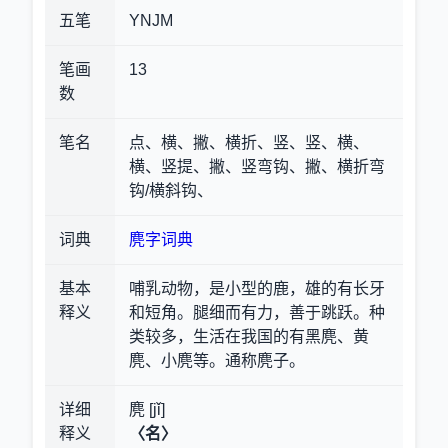
五笔
YNJM
笔画
13
数
笔名
点、横、撇、横折、竖、竖、横、
横、竖提、撇、竖弯钩、撇、横折弯
钩/横斜钩、
词典
麂字词典
基本
哺乳动物，是小型的鹿，雄的有长牙
释义
和短角。腿细而有力，善于跳跃。种
类较多，生活在我国的有黑麂、黄
麂、小麂等。通称麂子。
详细
麂 [jǐ]
释义
〈名〉