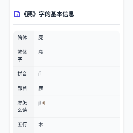
《麂》字的基本信息
简体
麂
繁体
麂
字
拼音
jǐ
部首
鹿
麂怎
jǐ
么读
五行
木