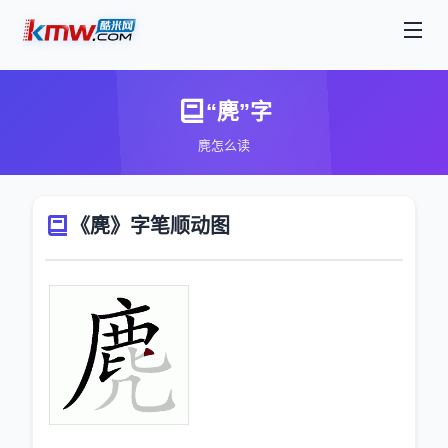
“麂”字
麂怎么读
《麂》字笔顺动图