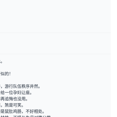
休。
街似的！
。
排，游行队伍秩序井然。
身给一位孕妇让座。
你再追悔也没用。
起，煞是可笑。
却是鼠肚鸡肠，不好相处。