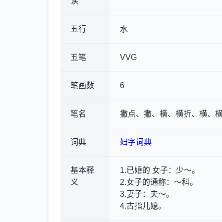
读
五行
水
五笔
VVG
笔画数
6
笔名
撇点、撇、横、横折、横、
词典
妇字词典
基本释
1.已婚的 女子
：少～。
义
2.女子的通称
：～科。
3.妻子
：夫～。
4.古指儿媳。