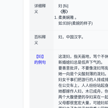
详细释
妇 [fù]
义
〈形〉
柔美娴雅 。
如:妇好(柔婉的样子)
百科释
妇，中国汉字。
义
【妇】
这泼妇，指天画地，骂个不
的例句
新婚媳妇总是低声下气的。
要善意批评，不要像泼妇骂
她一向是个尖酸刻薄的泼妇
妇女干事们把游行的人排成
在公交车上，人人纷纷站起
她都嫁作人妇，木已成舟，
两个大腹便便的孕妇呆在一
父母都很宽宏大量，可媳妇