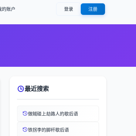
我的账户
登录
注册
最近搜索
做贼碰上劫路人的歇后语
铁拐李的脚杆歇后语