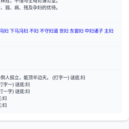
复林姓，不惜与生母对簿公堂。
老、弱、病、残及孕妇的优待。
冯妇
下马冯妇
不妇
不守妇道
世妇
东窗妇
中妇诸子
主妇
人挺立，能顶半边天。 (打字一) 谜底:妇
字一) 谜底:妇
一字) 谜底:妇
:妇
:妇