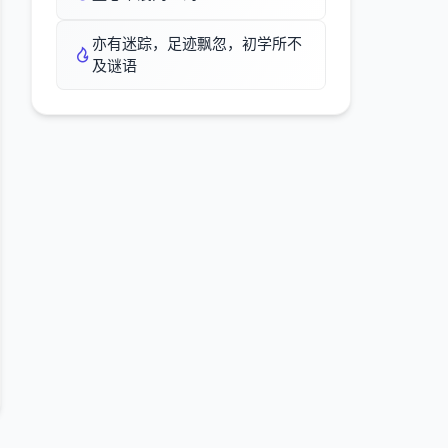
亦有迷踪，足迹飘忽，初学所不
及谜语