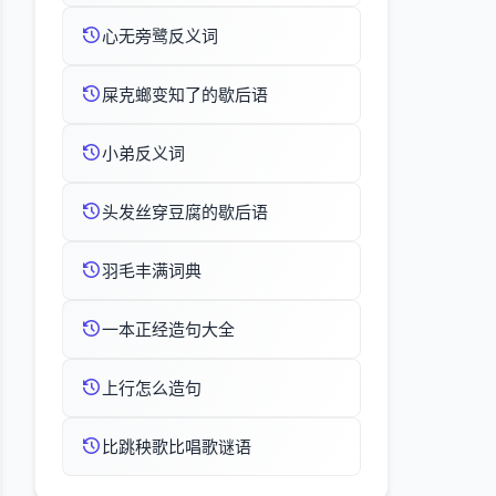
心无旁鹭反义词
屎克螂变知了的歇后语
小弟反义词
头发丝穿豆腐的歇后语
羽毛丰满词典
一本正经造句大全
上行怎么造句
比跳秧歌比唱歌谜语