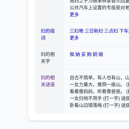
周妇之子为继承林家香火回
公共汽车上设置的专座是对
更多
妇的组
三妇艳
三日新妇
三贞妇
下车
词
更多
妇的相
侞
妠
妥
姁
姛
姢
关字
妇的相
自古不简单，有人也有山，山倒
关谜语
一女力量大，推倒一座山。 (打
看着像妈妈，听着像爸爸。 (打
一女扫地不用手 (打一字) 谜底
卧看山边错落梅 (打一字) 谜底