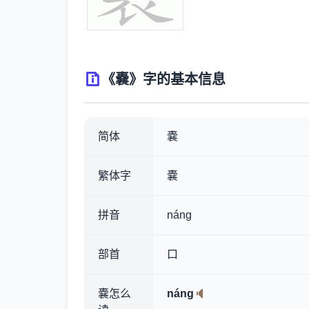
《嚢》字的基本信息
简体
嚢
繁体字
嚢
拼音
náng
部首
口
嚢怎么
náng