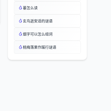
菙怎么读
玄鸟逝安适的谜语
烟字可以怎么组词
桃梅落果作蹊行谜语