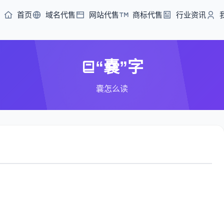
首页
域名代售
网站代售
商标代售
行业资讯
“嚢”字
嚢怎么读