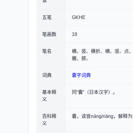
读
五笔
GKHE
笔画数
18
笔名
横、竖、横折、横、竖、点、
撇、捺、
词典
嚢字词典
基本释
同“囊”（日本汉字）。
义
百科释
嚢，读音náng/nāng，解释为
义