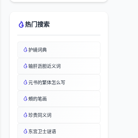
热门搜索
护繞词典
输肝沥胆近义词
元书的繁体怎么写
頰的笔画
珍贵同义词
东宫卫士谜语