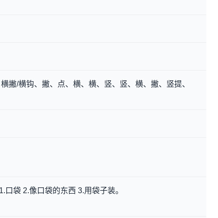
横撇/横钩、撇、点、横、横、竖、竖、横、撇、竖提、
1.口袋 2.像口袋的东西 3.用袋子装。