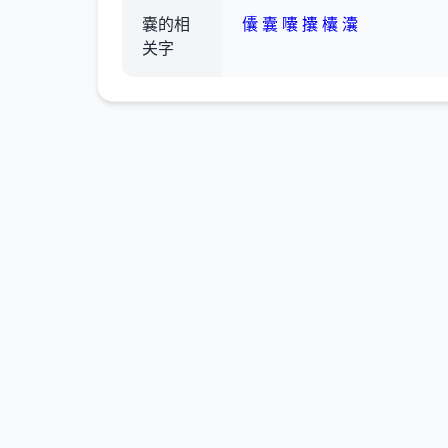
嚢的相
儾
囊
囔
攮
欜
灢
关字