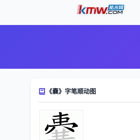
《嚢》字笔顺动图