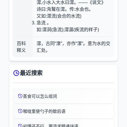
潀,小水入大水曰潀。——《说文》
诗曰:凫鷖在潀。传:水会也。
又如:潀流(会合的水流)
急流 。
如:潀洞(急流);潀潺(疾流的样子)
百科
潀，古同“潨”，亦作“潈”。意为水的交
释义
汇处。
最近搜索
蒸食可以怎么组词
喉咙里使勺子的歇后语
初懂还不行，更须求精通谜语