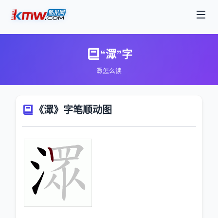
“潀”字
潀怎么读
《潀》字笔顺动图