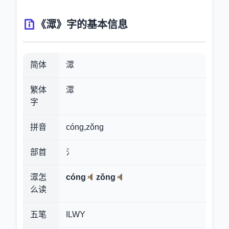
《潀》字的基本信息
简体
潀
繁体
潀
字
拼音
cóng,zǒng
部首
氵
潀怎
cóng
zǒng
么读
五笔
ILWY