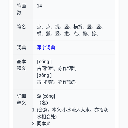
笔画
14
数
笔名
点、点、提、竖、横折、竖、竖、
横、撇、竖、撇、点、撇、捺、
词典
潀字词典
基本
[ cóng ]
释义
古同“潨”。亦作“潈”。
[ zǒng ]
古同“潨”。亦作“潈”。
详细
潀 [cóng]
释义
〈名〉
(会意。本义:小水流入大水。亦指众
水相会处)
同本义