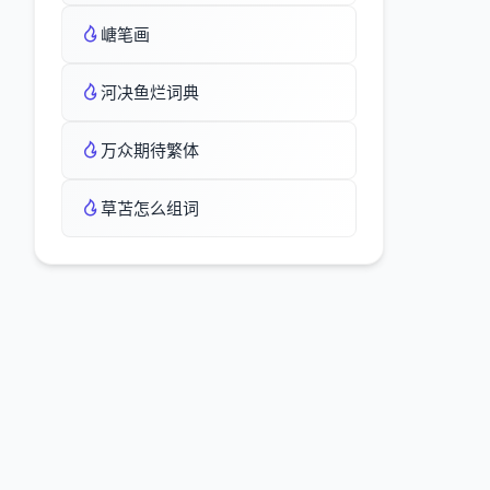
嵣笔画
河决鱼烂词典
万众期待繁体
草苫怎么组词