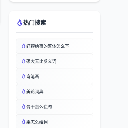
热门搜索
虾蟆给事的繁体怎么写
硕大无比反义词
岢笔画
美论词典
骨干怎么造句
雬怎么组词