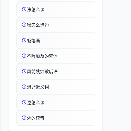
沬怎么读
噪怎么造句
蛎笔画
不暇顾及的繁体
风前残烛歇后语
消逝近义词
逻怎么读
洂的读音