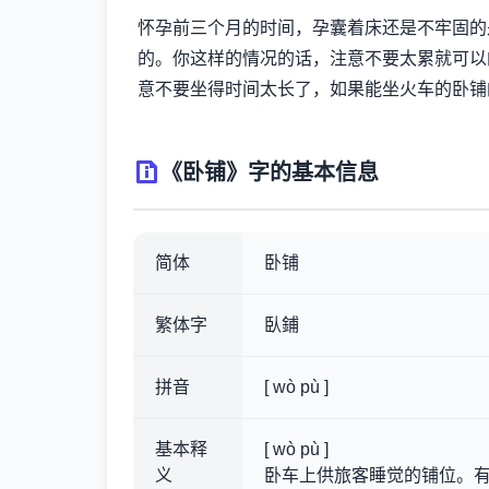
怀孕前三个月的时间，孕囊着床还是不牢固的
的。你这样的情况的话，注意不要太累就可以
意不要坐得时间太长了，如果能坐火车的卧铺
《卧铺》字的基本信息
简体
卧铺
繁体字
臥鋪
拼音
[ wò pù ]
基本释
[ wò pù ]
义
卧车上供旅客睡觉的铺位。