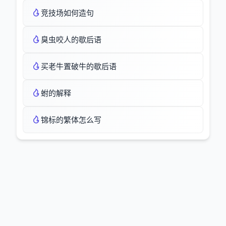
竞技场如何造句
臭虫咬人的歇后语
买老牛置破牛的歇后语
蚹的解释
锦标的繁体怎么写