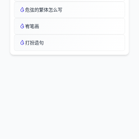
危弦的繁体怎么写
峟笔画
打扮造句