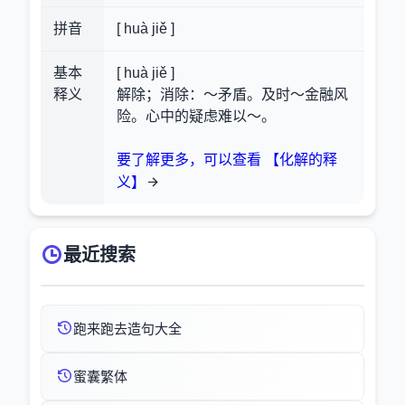
拼音
[ huà jiě ]
基本
[ huà jiě ]
释义
解除；消除：～矛盾。及时～金融风
险。心中的疑虑难以～。
要了解更多，可以查看 【化解的释
义】
最近搜索
跑来跑去造句大全
蜜囊繁体