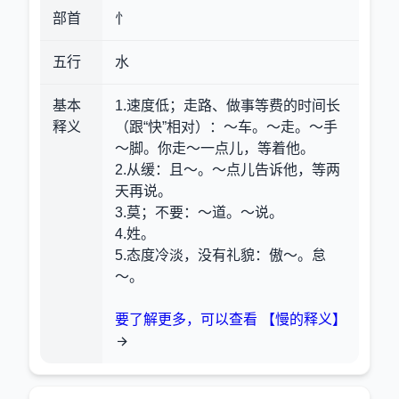
部首
忄
五行
水
基本
1.速度低；走路、做事等费的时间长
释义
（跟“快”相对）
：～车。～走。～手
～脚。你走～一点儿，等着他。
2.从缓
：且～。～点儿告诉他，等两
天再说。
3.莫；不要
：～道。～说。
4.姓。
5.态度冷淡，没有礼貌
：傲～。怠
～。
要了解更多，可以查看 【慢的释义】