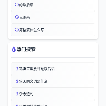
的歇后语
克笔画
篣格繁体怎么写
热门搜索
鸡蛋筐里放秤砣歇后语
疾苦同义词是什么
杂志造句