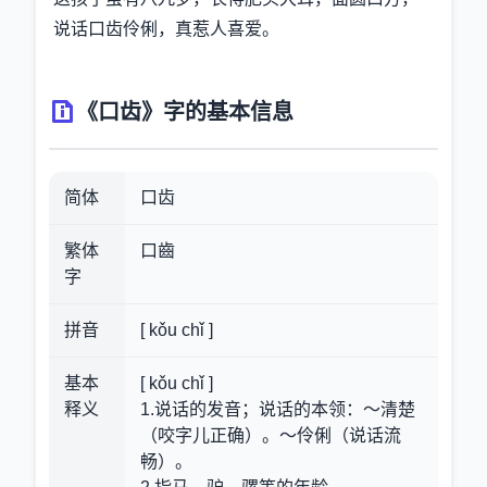
说话口齿伶俐，真惹人喜爱。
《口齿》字的基本信息
简体
口齿
繁体
口齒
字
拼音
[ kǒu chǐ ]
基本
[ kǒu chǐ ]
释义
1.说话的发音；说话的本领：～清楚
（咬字儿正确）。～伶俐（说话流
畅）。