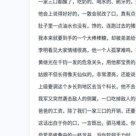
一家三口都醒了，吃奶的、喝水的、刷牙的，
他会上说得好好的，一散会就改了口，真有点
肚子里一点油水也没有，馋的，连跑过去的猪
我本来就要到手的一个大棒棒糖，却被弟弟给
李明看见大家情绪很高，他一个人孤掌难鸣，
黄继光在千钧一发的危急关头，用他那宝贵的
姑娘不但长得像天仙似的，非常漂亮，还能说
上级要调这个乡长到地区去当个科长，他不去
我军又突然袭击敌人的侧翼，一口吃掉敌人的
爸爸的工资，除了我们一家三口的开销，还要
这话出自于你的口，一言既出，驷马难追，你
母爱是疲惫中的一杯龙井，当你软弱无力时，