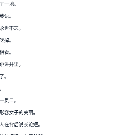
了一地。
英语。
永世不忘。
吃掉。
相看。
跳进井里。
了。
。
一贯口。
形容女子的美丽。
人在背后说长论短。