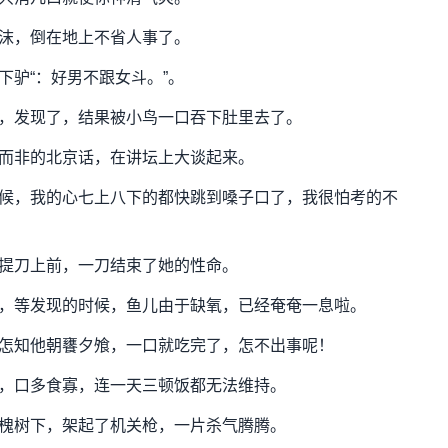
沫，倒在地上不省人事了。
驴“：好男不跟女斗。”。
，发现了，结果被小鸟一口吞下肚里去了。
而非的北京话，在讲坛上大谈起来。
候，我的心七上八下的都快跳到嗓子口了，我很怕考的不
提刀上前，一刀结束了她的性命。
，等发现的时候，鱼儿由于缺氧，已经奄奄一息啦。
怎知他朝饔夕飧，一口就吃完了，怎不出事呢！
，口多食寡，连一天三顿饭都无法维持。
槐树下，架起了机关枪，一片杀气腾腾。