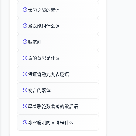
长勺之战的繁体
游龙能组什么词
赈笔画
嚣的意思是什么
保证背熟九九表谜语
窃言的繁体
牵着骆驼数着鸡的歇后语
冰雪聪明同义词是什么