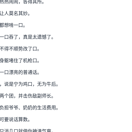
热热闹闹，各得其所。
让人莫名其妙。
都想啃一口。
一口吞了，真是太遗憾了。
不得不顺势改了口。
身躯堵住了机枪口。
一口漂亮的普通话。
，说是宁为鸡口，无为牛后。
两个团，并击伤敌副师长。
负担爷爷、奶奶的生活费用。
可要说话算数。
只消几口就使你神清气爽。