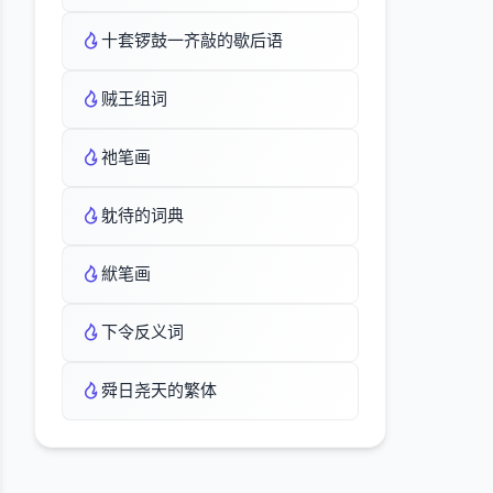
十套锣鼓一齐敲的歇后语
贼王组词
祂笔画
躭待的词典
絥笔画
下令反义词
舜日尧天的繁体