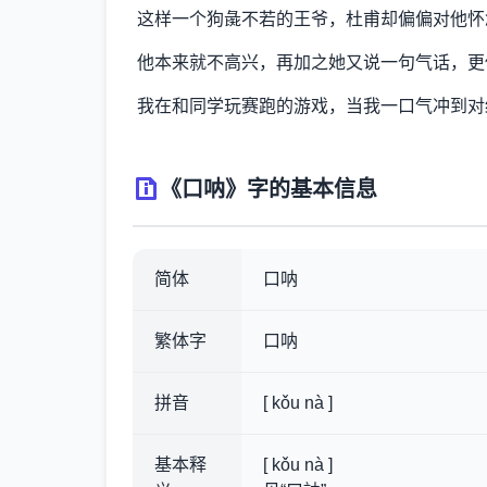
这样一个狗彘不若的王爷，杜甫却偏偏对他怀
他本来就不高兴，再加之她又说一句气话，更
我在和同学玩赛跑的游戏，当我一口气冲到对
《口呐》字的基本信息
简体
口呐
繁体字
口呐
拼音
[ kǒu nà ]
基本释
[ kǒu nà ]