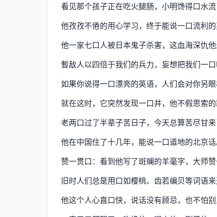
看见那个孩子正在吃火腿肠，小明馋得口水流
他孜孜不倦的用心学习，终于能说一口流利的
他一家七口人被日本鬼子杀害，这血海深仇他
暫敌人以四倍于我们的兵力，妄想把我们一口
如果你说得一口漂亮的英语，人们会对你另眼
就在这时，它突然发现一口井，他不假思索的
老两口过了半辈子苦日子，今天总算苦尽甘来
他在中国住了十几年，能说一口道地的北京话
赞一贯口：看到他写了斑斓的羊毫字，大师赞
旧时人们总是用口如樱桃、齿若编贝等词语来
他这个人心直口快，说话没有顾忌，也不怕别