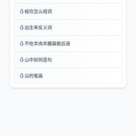
蛙坎怎么组词
出生率反义词
不吃羊肉羊膻臭歇后语
山中如何造句
尛的笔画