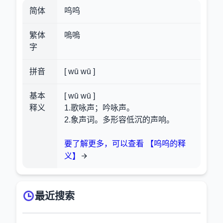
简体
呜呜
繁体
嗚嗚
字
拼音
[ wū wū ]
基本
[ wū wū ]
释义
1.歌咏声；吟咏声。
2.象声词。多形容低沉的声响。
要了解更多，可以查看 【呜呜的释
义】
最近搜索