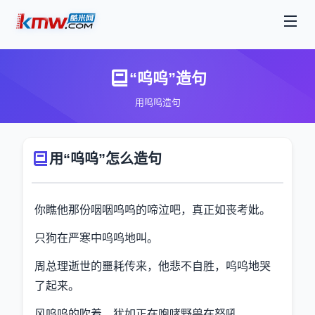
“呜呜”造句
用呜呜造句
用“呜呜”怎么造句
你瞧他那份咽咽呜呜的啼泣吧，真正如丧考妣。
只狗在严寒中呜呜地叫。
周总理逝世的噩耗传来，他悲不自胜，呜呜地哭
了起来。
风呜呜的吹着，犹如正在咆哮野兽在怒吼。