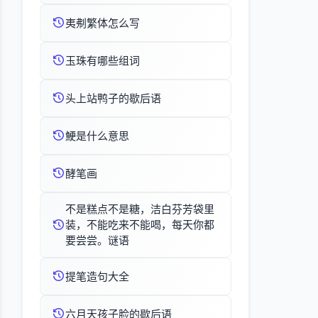
夷刜繁体怎么写
玉珠有哪些组词
头上站鸭子的歇后语
鯁是什么意思
酵笔画
不是糕点不是糖，洁白芬芳袋里
装，不能吃来不能喝，每天你都
要尝尝。谜语
提笔造句大全
六月天孩子脸的歇后语