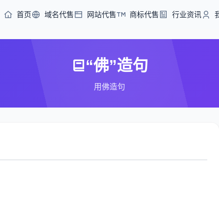
首页
域名代售
网站代售
商标代售
行业资讯
“佛”造句
用佛造句