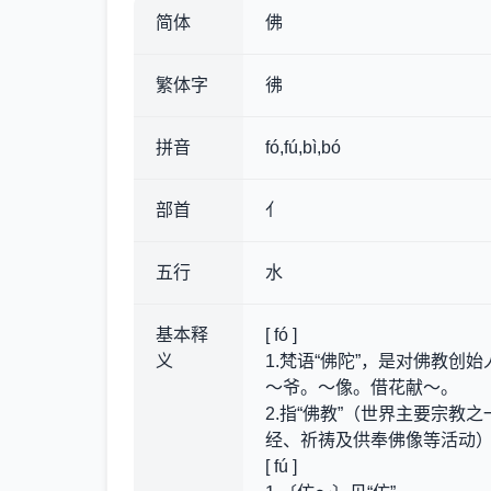
简体
佛
繁体字
彿
拼音
fó,fú,bì,bó
部首
亻
五行
水
基本释
[ fó ]
义
1.梵语“佛陀”，是对佛教
～爷。～像。借花献～。
2.指“佛教”（世界主要宗教之
经、祈祷及供奉佛像等活动
[ fú ]