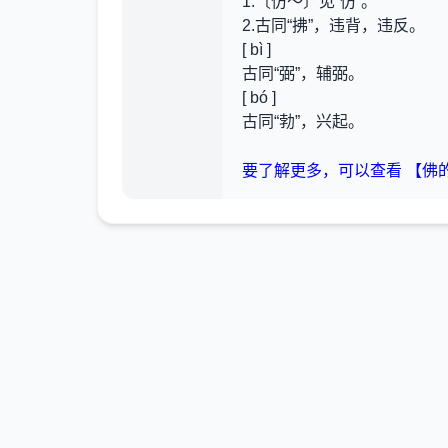
1.〔仿～〕见“仿”。
2.古同“拂”，违背，违反。
[ bì ]
古同“弼”，辅弼。
[ bó ]
古同“勃”，兴起。
要了解更多，可以查看 【佛