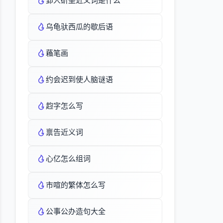
郢人斫垩近义词是什么
乌龟驮西瓜的歇后语
蘓笔画
约会迟到使人脑谜语
赹字怎么写
禀告近义词
心亿怎么组词
市喧的繁体怎么写
公事公办造句大全