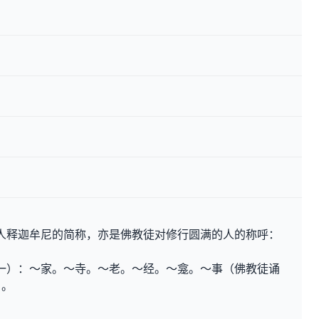
创始人释迦牟尼的简称，亦是佛教徒对修行圆满的人的称呼
：
一）
：～家。～寺。～老。～经。～龛。～事（佛教徒诵
）。