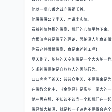
他以一瓣心香之诚向佛祖叩首。
他佞佛佞公了半天，才说出实情。
看着神情静穆的佛像，我们的心情平静下来。
六根清净只是佛学的理论，恐怕没人能真正做
你看这尊微雕佛像，真是鬼斧神工啊！
夏天到了，炽热的天空仿佛是一个大火炉一样
乞求神佛保佑是自欺欺人的愚昧行为。
口口声声问苍天：芸芸众生苦，不见佛来是为
在佛教文化中，《金刚经》是影响非常大的一
她左思右想，不知该不该当一个和我们在一起
佛经博大精深，就是抄一千遍也不见得会完全