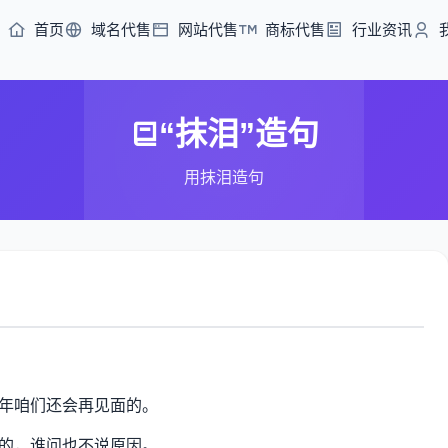
首页
域名代售
网站代售
商标代售
行业资讯
“抹泪”造句
用抹泪造句
年咱们还会再见面的。
的，谁问也不说原因。