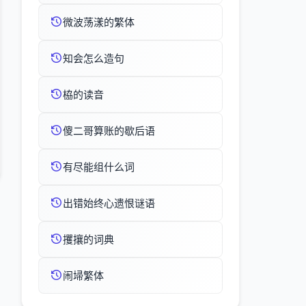
微波荡漾的繁体
知会怎么造句
栛的读音
傻二哥算账的歇后语
有尽能组什么词
出错始终心遗恨谜语
攫攘的词典
闹埽繁体