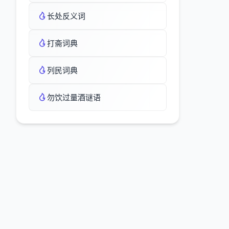
长处反义词
打斋词典
列民词典
勿饮过量酒谜语