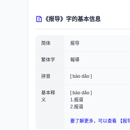
《报导》字的基本信息
简体
报导
繁体字
報導
拼音
[ bào dǎo ]
基本释
[ bào dǎo ]
义
1.报道
2.报道
要了解更多，可以查看 【报