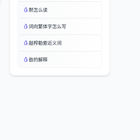
黙怎么读
词向繁体字怎么写
敲榨勒索近义词
敋的解释