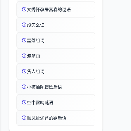
文秀怀孕居富春的谜语
竐怎么读
磊落组词
渡笔画
货人组词
小孩抽陀螺歇后语
空中雷鸣谜语
顺风扯满蓬的歇后语