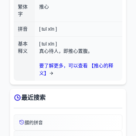
繁体
推心
字
拼音
[ tuī xīn ]
基本
[ tuī xīn ]
释义
真心待人，即推心置腹。
要了解更多，可以查看 【推心的释
义】
最近搜索
腏的拼音