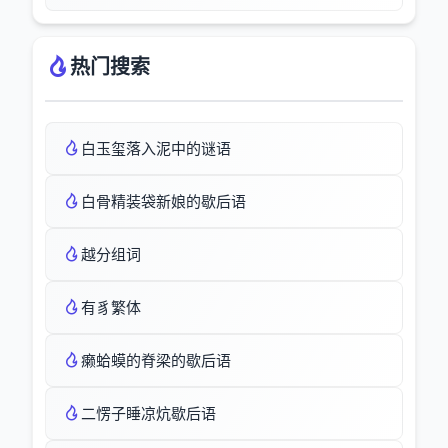
热门搜索
白玉玺落入泥中的谜语
白骨精装袋新娘的歇后语
越分组词
有豸繁体
癞蛤蟆的脊梁的歇后语
二愣子睡凉炕歇后语