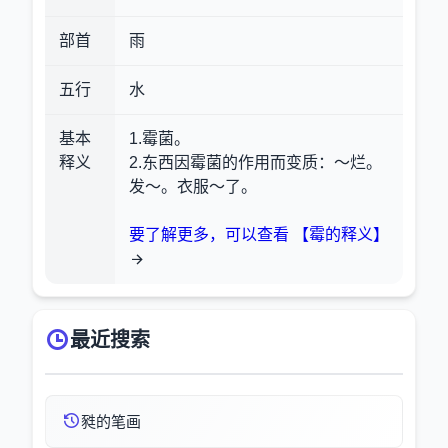
部首
雨
五行
水
基本
1.霉菌。
释义
2.东西因霉菌的作用而变质
：～烂。
发～。衣服～了。
要了解更多，可以查看 【霉的释义】
最近搜索
甤的笔画