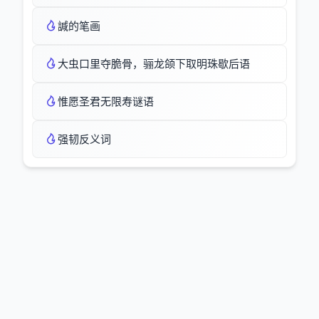
諴的笔画
大虫口里夺脆骨，骊龙颌下取明珠歇后语
惟愿圣君无限寿谜语
强韧反义词